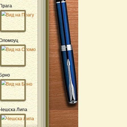
Прага
Оломоуц
Брно
Чешска Липа