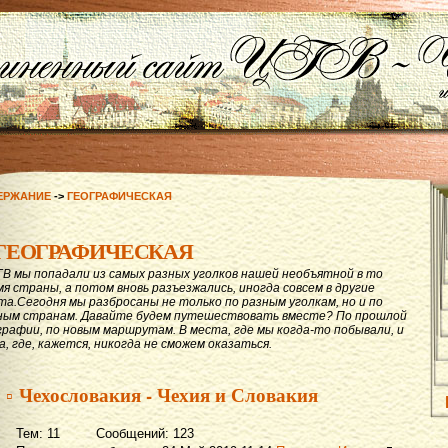
ЕРЖАНИЕ
->
ГЕОГРАФИЧЕСКАЯ
ГЕОГРАФИЧЕСКАЯ
ГВ мы попадали из самых разных уголков нашей необъятной в то
мя страны, а потом вновь разъезжались, иногда совсем в другие
та.Сегодня мы разбросаны не только по разным уголкам, но и по
ным странам. Давайте будем путешествовать вместе? По прошлой
графии, по новым маршрутам. В места, где мы когда-то побывали, и
а, где, кажется, никогда не сможем оказаться.
▫ Чехословакия - Чехия и Словакия
Тем: 11 Сообщений: 123