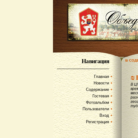
Навигация
₪ СОД
₪
Главная
Новости
В Ц
вре
Содержание
мес
Гостевая
раз
гео
Фотоальбом
туд
Пользователи
Вход
Регистрация