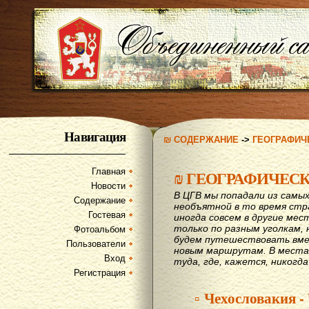
Навигация
₪ СОДЕРЖАНИЕ
->
ГЕОГРАФИЧ
Главная
₪
ГЕОГРАФИЧЕС
Новости
В ЦГВ мы попадали из самых
Содержание
необъятной в то время стр
Гостевая
иногда совсем в другие мес
только по разным уголкам, 
Фотоальбом
будем путешествовать вме
Пользователи
новым маршрутам. В места,
Вход
туда, где, кажется, никогд
Регистрация
▫ Чехословакия -