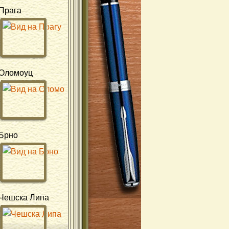
Прага
Оломоуц
Брно
Чешска Липа