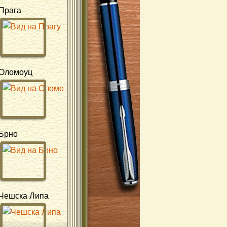
Прага
Оломоуц
Брно
Чешска Липа