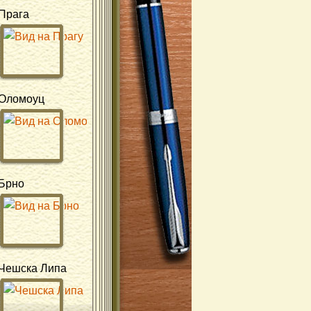
Прага
Оломоуц
Брно
Чешска Липа