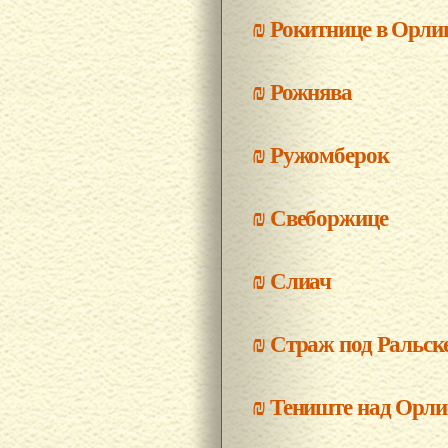
₪
Рокитнице в Орли
₪
Рожнява
₪
Ружомберок
₪
Свеборжице
₪
Слиач
₪
Страж под Ральск
₪
Тениште над Орли