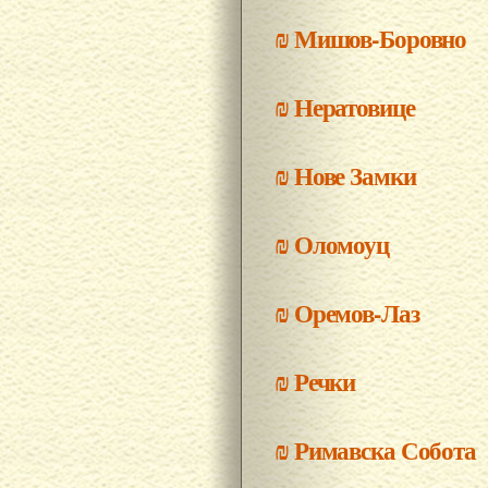
₪
Мишов-Боровно
₪
Нератовице
₪
Нове Замки
₪
Оломоуц
₪
Оремов-Лаз
₪
Речки
₪
Римавска Собота