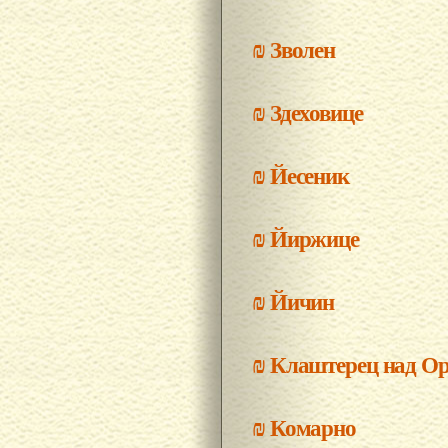
₪
Зволен
₪
Здеховице
₪
Йесеник
₪
Йиржице
₪
Йичин
₪
Клаштерец над О
₪
Комарно