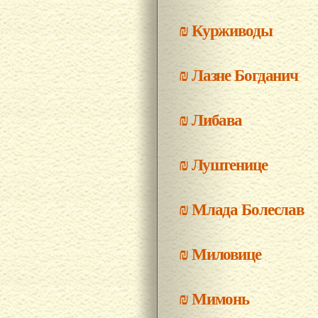
₪
Курживоды
₪
Лазне Богданич
₪
Либава
₪
Луштенице
₪
Млада Болеслав
₪
Миловице
₪
Мимонь