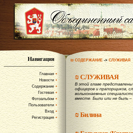
Навигация
₪ СОДЕРЖАНИЕ
->
СЛУЖИВАЯ
Главная
₪
СЛУЖИВАЯ
Новости
В этой главе представлены 
Содержание
офицеров и прапорщиков, сл
Гостевая
вольнонаемных специалисто
вместе. Были или не быль – 
Фотоальбом
Пользователи
Вход
₪
Билина
Регистрация