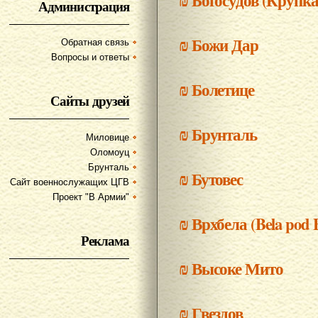
₪
Богосудов (Крупка
Администрация
₪
Божи Дар
Обратная связь
Вопросы и ответы
₪
Болетице
Сайты друзей
₪
Брунталь
Миловице
Оломоуц
Брунталь
₪
Бутовес
Сайт военнослужащих ЦГВ
Проект "В Армии"
₪
Врхбела (Bela pod 
Реклама
₪
Высоке Мито
₪
Гвездов