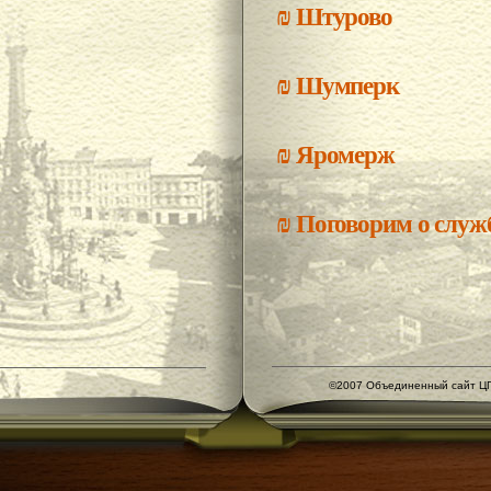
₪
Штурово
₪
Шумперк
₪
Яромерж
₪
Поговорим о службе
©2007 Объединенный сайт ЦГ