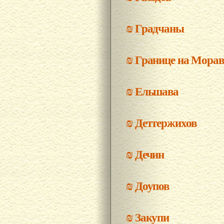
₪
Градчаны
₪
Границе на Морав
₪
Ельшава
₪
Деттержихов
₪
Дечин
₪
Доупов
₪
Закупи