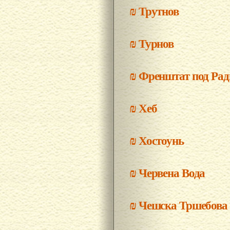
₪
Трутнов
₪
Турнов
₪
Френштат под Ра
₪
Хеб
₪
Хостоунь
₪
Червена Вода
₪
Чешска Тршебова