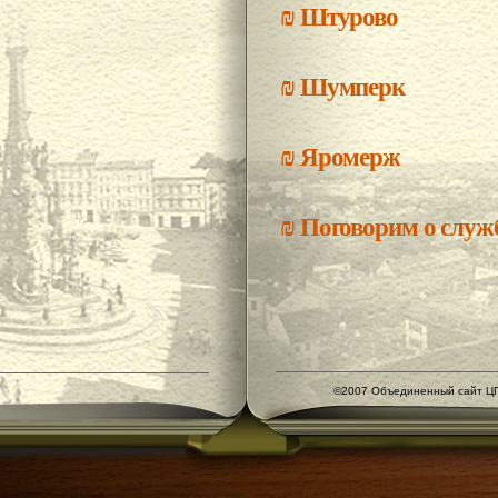
₪
Штурово
₪
Шумперк
₪
Яромерж
₪
Поговорим о службе
©2007 Объединенный сайт ЦГ