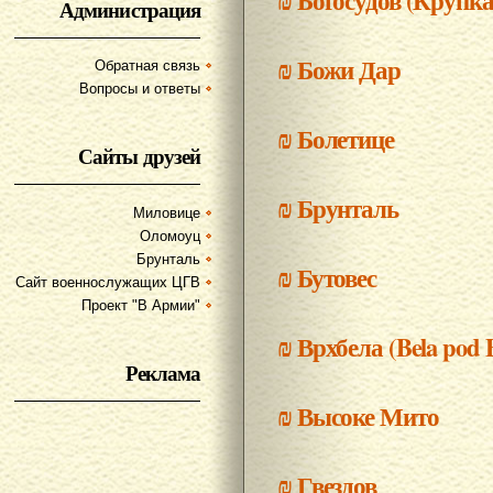
₪
Богосудов (Крупка
Администрация
₪
Божи Дар
Обратная связь
Вопросы и ответы
₪
Болетице
Сайты друзей
₪
Брунталь
Миловице
Оломоуц
Брунталь
₪
Бутовес
Сайт военнослужащих ЦГВ
Проект "В Армии"
₪
Врхбела (Bela pod 
Реклама
₪
Высоке Мито
₪
Гвездов