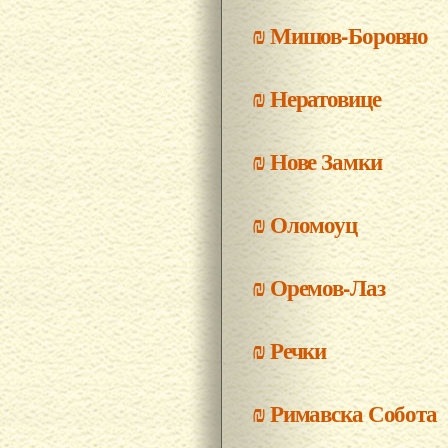
₪
Мишов-Боровно
₪
Нератовице
₪
Нове Замки
₪
Оломоуц
₪
Оремов-Лаз
₪
Речки
₪
Римавска Собота