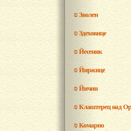
₪
Зволен
₪
Здеховице
₪
Йесеник
₪
Йиржице
₪
Йичин
₪
Клаштерец над О
₪
Комарно