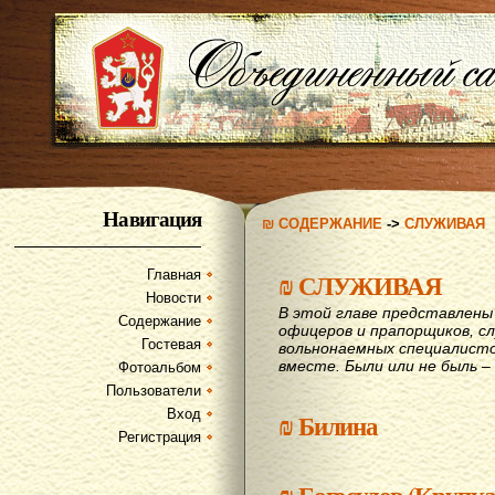
Навигация
₪ СОДЕРЖАНИЕ
->
СЛУЖИВАЯ
Главная
₪
СЛУЖИВАЯ
Новости
В этой главе представлены 
Содержание
офицеров и прапорщиков, сл
Гостевая
вольнонаемных специалисто
вместе. Были или не быль – 
Фотоальбом
Пользователи
Вход
₪
Билина
Регистрация