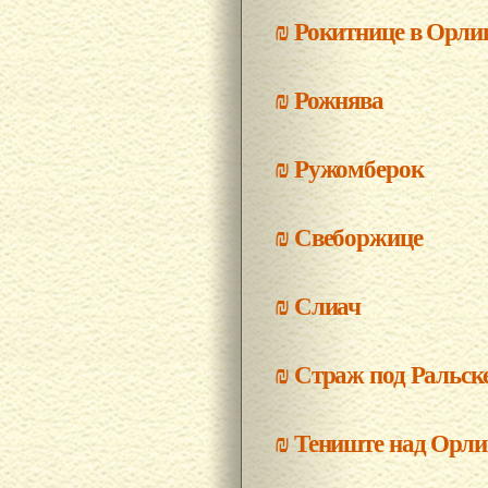
₪
Рокитнице в Орли
₪
Рожнява
₪
Ружомберок
₪
Свеборжице
₪
Слиач
₪
Страж под Ральск
₪
Тениште над Орли