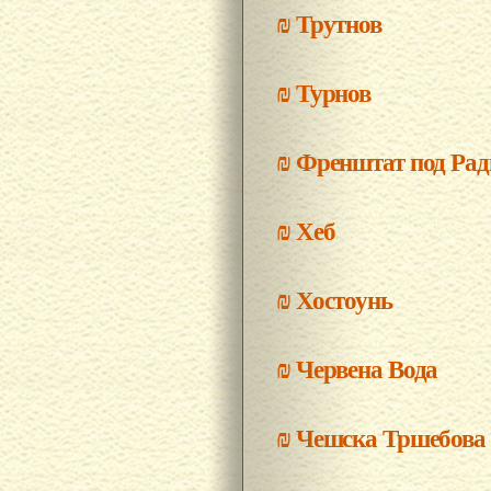
₪
Трутнов
₪
Турнов
₪
Френштат под Ра
₪
Хеб
₪
Хостоунь
₪
Червена Вода
₪
Чешска Тршебова