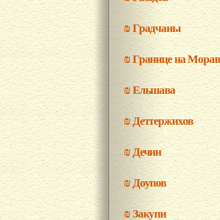
₪
Градчаны
₪
Границе на Морав
₪
Ельшава
₪
Деттержихов
₪
Дечин
₪
Доупов
₪
Закупи