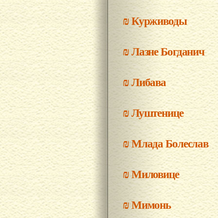
₪
Курживоды
₪
Лазне Богданич
₪
Либава
₪
Луштенице
₪
Млада Болеслав
₪
Миловице
₪
Мимонь