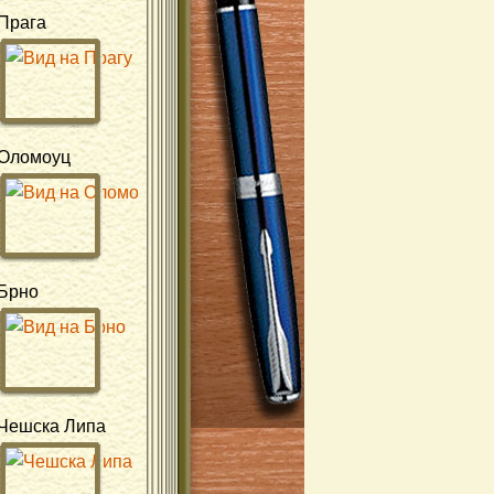
Прага
Оломоуц
Брно
Чешска Липа