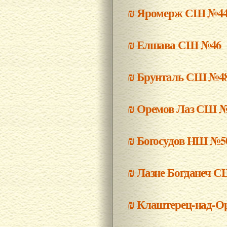
₪
Яромерж СШ №4
₪
Елшава СШ №46
₪
Брунталь СШ №4
₪
Оремов Лаз СШ 
₪
Богосудов НШ №5
₪
Лазне Богданеч 
₪
Клаштерец-над-