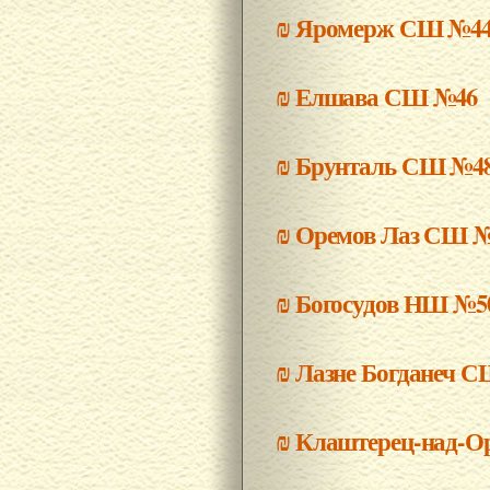
₪
Яромерж СШ №4
₪
Елшава СШ №46
₪
Брунталь СШ №4
₪
Оремов Лаз СШ 
₪
Богосудов НШ №5
₪
Лазне Богданеч 
₪
Клаштерец-над-