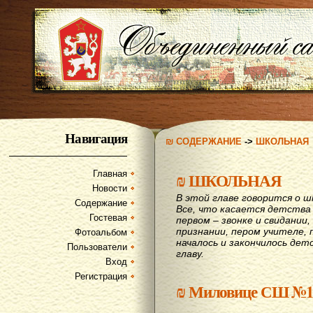
Навигация
₪ СОДЕРЖАНИЕ
->
ШКОЛЬНАЯ
Главная
₪
ШКОЛЬНАЯ
Новости
В этой главе говорится о шк
Содержание
Все, что касается детства
Гостевая
первом – звонке и свидании,
признании, пером учителе, п
Фотоальбом
началось и закончилось дет
Пользователи
главу.
Вход
Регистрация
₪
Миловице СШ №