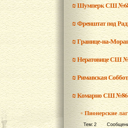
₪
Шумперк СШ №6
₪
Френштат под Ра
₪
Границе-на-Мора
₪
Нератовице СШ №
₪
Римавская Соббот
₪
Комарно СШ №86
▫ Пионерские ла
Тем: 2 Сообщени