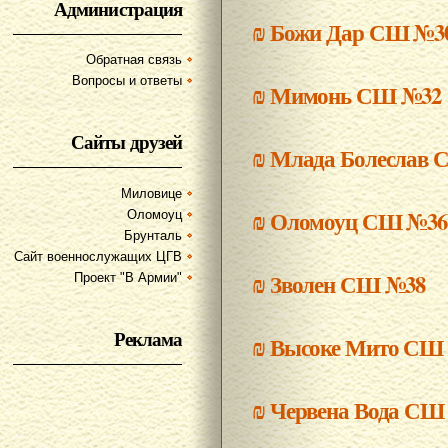
Администрация
₪
Божи Дар СШ №3
Обратная связь
Вопросы и ответы
₪
Мимонь СШ №32
Сайты друзей
₪
Млада Болеслав 
Миловице
₪
Оломоуц СШ №36
Оломоуц
Брунталь
Сайт военнослужащих ЦГВ
₪
Зволен СШ №38
Проект "В Армии"
Реклама
₪
Высоке Мито СШ
₪
Червена Вода СШ