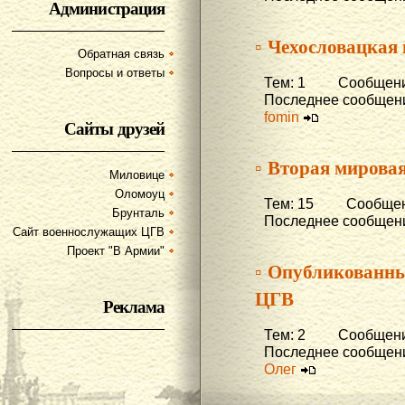
Администрация
▫ Чехословацкая
Обратная связь
Вопросы и ответы
Тем: 1 Сообщени
Последнее сообщени
fomin
Сайты друзей
▫ Вторая мирова
Миловице
Оломоуц
Тем: 15 Сообщени
Брунталь
Последнее сообщени
Сайт военнослужащих ЦГВ
Проект "В Армии"
▫ Опубликованны
ЦГВ
Реклама
Тем: 2 Сообщени
Последнее сообщени
Олег