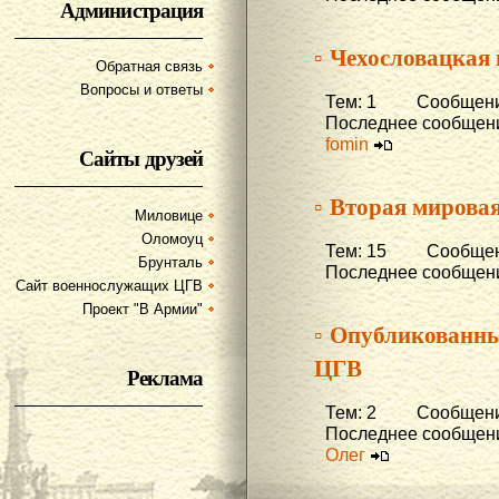
Администрация
▫ Чехословацкая
Обратная связь
Вопросы и ответы
Тем: 1 Сообщени
Последнее сообщени
fomin
Сайты друзей
▫ Вторая мирова
Миловице
Оломоуц
Тем: 15 Сообщени
Брунталь
Последнее сообщени
Сайт военнослужащих ЦГВ
Проект "В Армии"
▫ Опубликованны
ЦГВ
Реклама
Тем: 2 Сообщени
Последнее сообщени
Олег