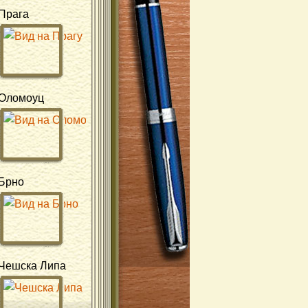
Прага
Оломоуц
Брно
Чешска Липа