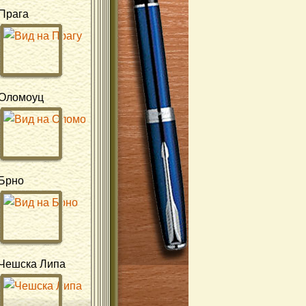
Прага
Оломоуц
Брно
Чешска Липа