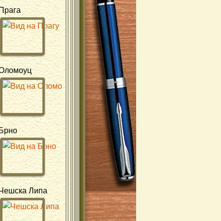
Прага
Оломоуц
Брно
Чешска Липа