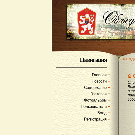
Навигация
₪ СОД
₪
Главная
Новости
Спу
Воз
Содержание
вир
Гостевая
пре
соб
Фотоальбом
Пользователи
Вход
Регистрация