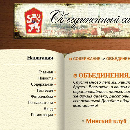
Навигация
₪ СОДЕРЖАНИЕ
->
ОБЪЕДИНЕН
Главная
₪
ОБЪЕДИНЕНИЯ,
Новости
Спустя много лет мы нашл
Содержание
друзей. Возможно, в вашем 
Гостевая
ограничивайтесь только ви
же друзья далеко, расстояни
Фотоальбом
вcтречаться! Давайте обща
Пользователи
компаниями!
Вход
Регистрация
▫ Минский клуб