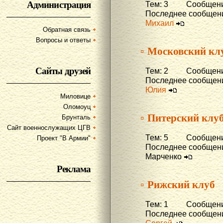
Администрация
Тем: 3 Сообщени
Последнее сообщени
Михаил
Обратная связь
Вопросы и ответы
▫ Московский кл
Сайты друзей
Тем: 2 Сообщени
Последнее сообщени
Юлия
Миловице
Оломоуц
▫ Питерский клу
Брунталь
Сайт военнослужащих ЦГВ
Тем: 5 Сообщени
Проект "В Армии"
Последнее сообщени
Марченко
Реклама
▫ Рижский клуб
Тем: 1 Сообщени
Последнее сообщени