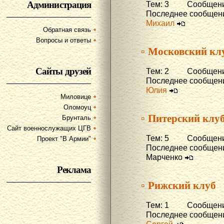
Администрация
Тем: 3 Сообщени
Последнее сообщени
Михаил
Обратная связь
Вопросы и ответы
▫ Московский кл
Сайты друзей
Тем: 2 Сообщени
Последнее сообщени
Юлия
Миловице
Оломоуц
▫ Питерский клу
Брунталь
Сайт военнослужащих ЦГВ
Тем: 5 Сообщени
Проект "В Армии"
Последнее сообщени
Марченко
Реклама
▫ Рижский клуб
Тем: 1 Сообщени
Последнее сообщени