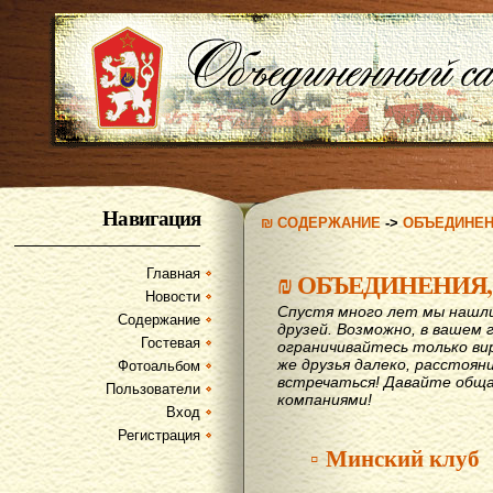
Навигация
₪ СОДЕРЖАНИЕ
->
ОБЪЕДИНЕН
Главная
₪
ОБЪЕДИНЕНИЯ,
Новости
Спустя много лет мы нашл
Содержание
друзей. Возможно, в вашем 
Гостевая
ограничивайтесь только ви
же друзья далеко, расстояни
Фотоальбом
вcтречаться! Давайте обща
Пользователи
компаниями!
Вход
Регистрация
▫ Минский клуб