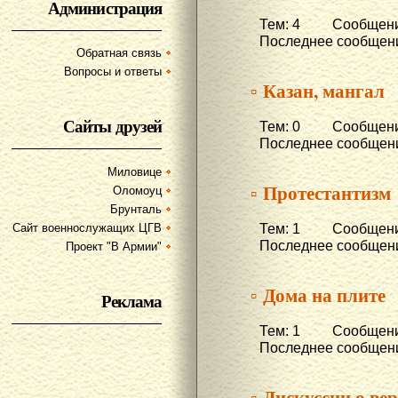
Администрация
Тем: 4 Сообщени
Последнее сообщени
Обратная связь
Вопросы и ответы
▫ Казан, мангал
Сайты друзей
Тем: 0 Сообщени
Последнее сообщени
Миловице
▫ Протестантизм
Оломоуц
Брунталь
Тем: 1 Сообщени
Сайт военнослужащих ЦГВ
Последнее сообщени
Проект "В Армии"
▫ Дома на плите
Реклама
Тем: 1 Сообщени
Последнее сообщени
▫ Дискуссии о ве