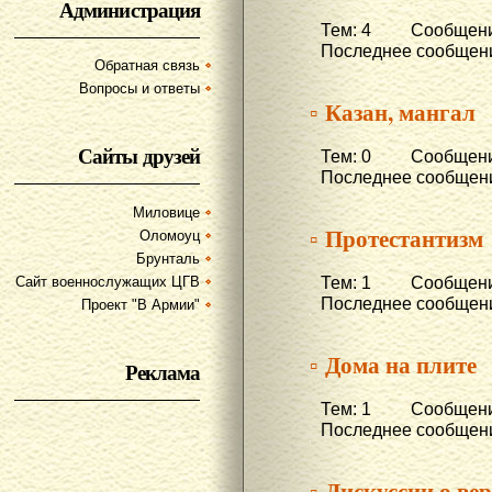
Администрация
Тем: 4 Сообщени
Последнее сообщени
Обратная связь
Вопросы и ответы
▫ Казан, мангал
Сайты друзей
Тем: 0 Сообщени
Последнее сообщени
Миловице
▫ Протестантизм
Оломоуц
Брунталь
Тем: 1 Сообщени
Сайт военнослужащих ЦГВ
Последнее сообщени
Проект "В Армии"
▫ Дома на плите
Реклама
Тем: 1 Сообщени
Последнее сообщени
▫ Дискуссии о ве