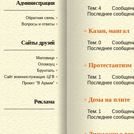
Администрация
Тем: 4 Сообщени
Последнее сообщени
Обратная связь
Вопросы и ответы
▫ Казан, мангал
Сайты друзей
Тем: 0 Сообщени
Последнее сообщени
Миловице
▫ Протестантизм
Оломоуц
Брунталь
Тем: 1 Сообщени
Сайт военнослужащих ЦГВ
Последнее сообщени
Проект "В Армии"
▫ Дома на плите
Реклама
Тем: 1 Сообщени
Последнее сообщени
▫ Дискуссии о ве