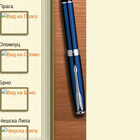
Прага
Оломоуц
Брно
Чешска Липа