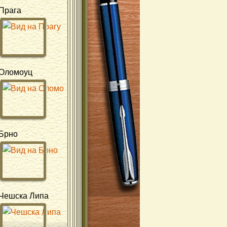
Прага
Оломоуц
Брно
Чешска Липа