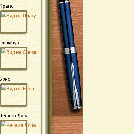
Прага
Оломоуц
Брно
Чешска Липа