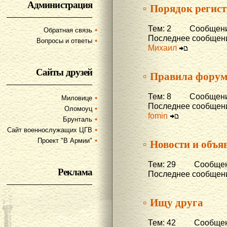
Администрация
▫ Порядок регис
Тем: 2 Сообщени
Обратная связь
Последнее сообщени
Вопросы и ответы
Михаил
Сайты друзей
▫ Правила фору
Тем: 8 Сообщени
Миловице
Последнее сообщени
Оломоуц
fomin
Брунталь
Сайт военнослужащих ЦГВ
▫ Новости и объя
Проект "В Армии"
Тем: 29 Сообщени
Реклама
Последнее сообщени
▫ Ищу друга
Тем: 42 Сообщени