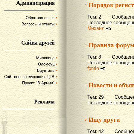
Администрация
▫ Порядок регис
Тем: 2 Сообщени
Обратная связь
Последнее сообщени
Вопросы и ответы
Михаил
Сайты друзей
▫ Правила фору
Тем: 8 Сообщени
Миловице
Последнее сообщени
Оломоуц
fomin
Брунталь
Сайт военнослужащих ЦГВ
▫ Новости и объя
Проект "В Армии"
Тем: 29 Сообщени
Реклама
Последнее сообщени
▫ Ищу друга
Тем: 42 Сообщени