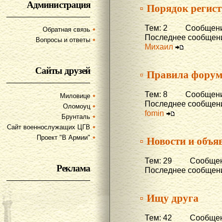
Администрация
▫ Порядок регис
Тем: 2 Сообщени
Обратная связь
Последнее сообщени
Вопросы и ответы
Михаил
Сайты друзей
▫ Правила фору
Тем: 8 Сообщени
Миловице
Последнее сообщени
Оломоуц
fomin
Брунталь
Сайт военнослужащих ЦГВ
▫ Новости и объя
Проект "В Армии"
Тем: 29 Сообщени
Реклама
Последнее сообщени
▫ Ищу друга
Тем: 42 Сообщени