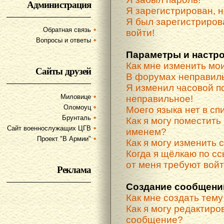
Администрация
Я зарегистрирован, н
Я был зарегистриров
Обратная связь
войти!
Вопросы и ответы
Параметры и настр
Как мне изменить мо
Сайты друзей
В форумах неправиль
Я изменил часовой по
Миловице
неправильное!
Оломоуц
Моего языка нет в спи
Брунталь
Как я могу поместить
Сайт военнослужащих ЦГВ
именем?
Проект "В Армии"
Как я могу изменить 
Когда я щёлкаю по сс
от меня требуют вой
Реклама
Создание сообщени
Как мне создать тем
Как я могу редактиро
сообщение?