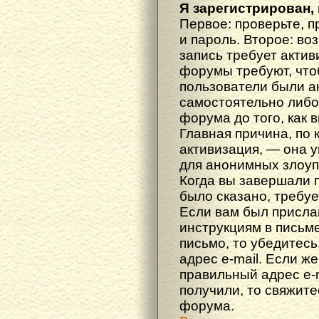
Я зарегистрирован, 
Первое: проверьте, п
и пароль. Второе: во
запись требует акти
форумы требуют, что
пользователи были а
самостоятельно либ
форума до того, как 
Главная причина, по 
активизация, — она 
для анонимных злоуп
Когда вы завершали 
было сказано, требуе
Если вам был прислан
инструкциям в письме
письмо, то убедитесь
адрес e-mail. Если ж
правильный адрес e-m
получили, то свяжит
форума.