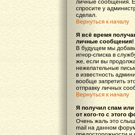
личные сообщения. Е
спросите у администр
сделал.
Вернуться к началу
Я всё время получ
личные сообщения!
В будущем мы добав
игнор-списка в служ
же, если вы продолж
нежелательные письма
в известность админ
вообще запретить эт
отправку личных соо
Вернуться к началу
Я получил спам или
от кого-то с этого 
Очень жаль это слыш
mail на данном фору
предосторожности и