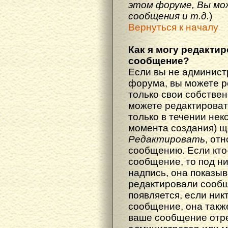
этом форуме, Вы мо
сообщения и т.д.
)
Вернуться к началу
Как я могу редакти
сообщение?
Если вы не админист
форума, вы можете р
только свои собстве
можете редактироват
только в течении нек
момента создания) щ
Редактировать
, от
сообщению. Если кто
сообщение, то под н
надпись, она показыв
редактировали сообщ
появляется, если ник
сообщение, она также
ваше сообщение отр