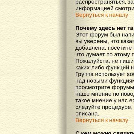
распространяться, з
информацией смотри
Вернуться к началу
Почему здесь нет т
Этот форум был напи
вы уверены, что кака
добавлена, посетите 
что думает по этому 
Пожалуйста, не пиши
каких либо функций 
Группа использует so
над новыми функциям
просмотрите форумы,
наше мнение по пово
такое мнение у нас ес
следуйте процедуре, 
описана.
Вернуться к началу
С кем можно связат