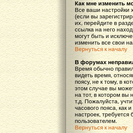
Как мне изменить м
Все ваши настройки 
(если вы зарегистри
их, перейдите в разд
ссылка на него наход
могут быть и исключе
изменить все свои н
Вернуться к началу
В форумах неправи
Время обычно правил
видеть время, относ
поясу, не к тому, в к
этом случае вы може
на тот, в котором вы 
т.д. Пожалуйста, учт
часового пояса, как 
настроек, требуется
пользователем.
Вернуться к началу