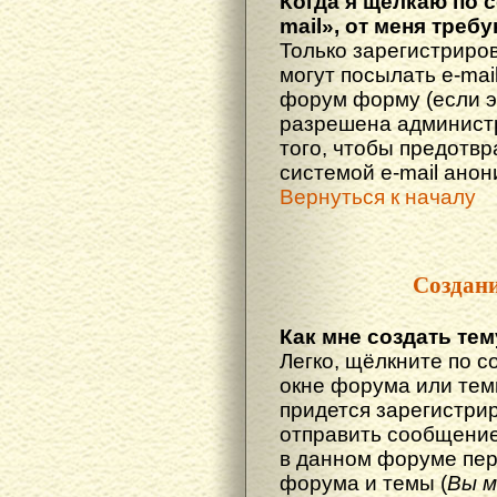
Когда я щёлкаю по 
mail», от меня треб
Только зарегистриро
могут посылать e-mai
форум форму (если 
разрешена администр
того, чтобы предотв
системой e-mail ано
Вернуться к началу
Создан
Как мне создать те
Легко, щёлкните по с
окне форума или тем
придется зарегистри
отправить сообщение
в данном форуме пер
форума и темы (
Вы м