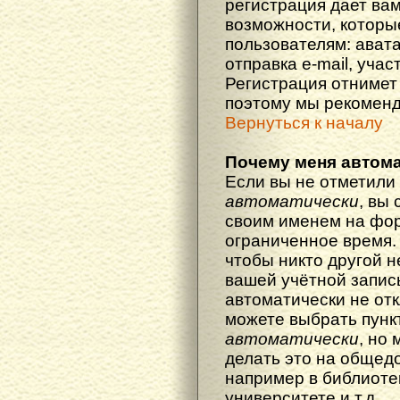
регистрация дает ва
возможности, котор
пользователям: ават
отправка e-mail, участ
Регистрация отнимет 
поэтому мы рекоменд
Вернуться к началу
Почему меня автома
Если вы не отметили
автоматически
, вы
своим именем на фор
ограниченное время. 
чтобы никто другой н
вашей учётной запись
автоматически не от
можете выбрать пунк
автоматически
, но
делать это на общед
например в библиоте
университете и т.д.