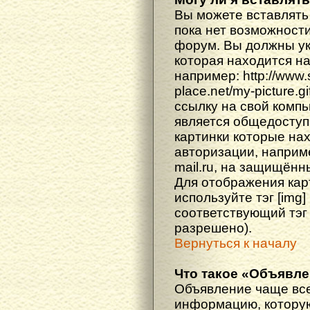
Вы можете вставлять
пока нет возможности
форум. Вы должны ука
которая находится н
например: http://www
place.net/my-picture.g
ссылку на свой компь
является общедоступ
картинки которые на
авторизации, наприм
mail.ru, на защищённ
Для отображения кар
используйте тэг [img
соответствующий тэг
разрешено).
Вернуться к началу
Что такое «Объявл
Объявление чаще вс
информацию, которую