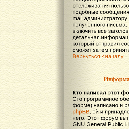
отслеживания польз
подобные сообщения.
mail администратору
полученного письма,
включить все заголов
детальная информаци
который отправил со
сможет затем принят
Вернуться к началу
Информа
Кто написал этот ф
Это программное обе
форме) написано и р
phpBB
, ей и принадл
него. Этот форум вы
GNU General Public L