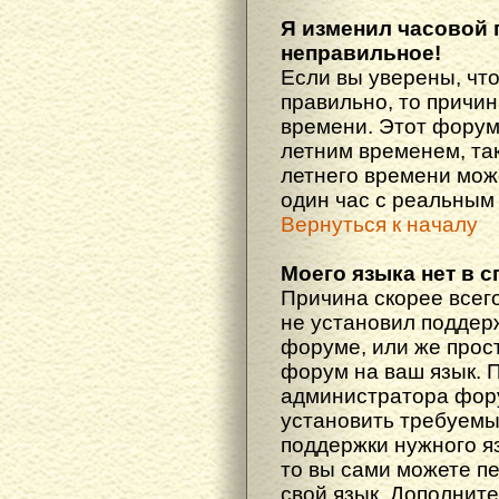
Я изменил часовой 
неправильное!
Если вы уверены, что
правильно, то причин
времени. Этот форум
летним временем, так
летнего времени мож
один час с реальным
Вернуться к началу
Моего языка нет в с
Причина скорее всего
не установил поддер
форуме, или же прост
форум на ваш язык. 
администратора фору
установить требуемы
поддержки нужного яз
то вы сами можете п
свой язык. Дополни