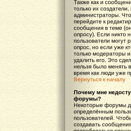
Также как и сообщени
только их создатели
администраторы. Что
перейдите к редакти
сообщения в теме (он
опросу). Если никто 
пользователи могут 
опрос, но если уже кт
только модераторы и
удалить его. Это сде
нельзя было менять в
время как люди уже 
Вернуться к началу
Почему мне недост
форумы?
Некоторые форумы д
определённым пользо
пользователей. Чтоб
создавать сообщения 
потребоваться специ