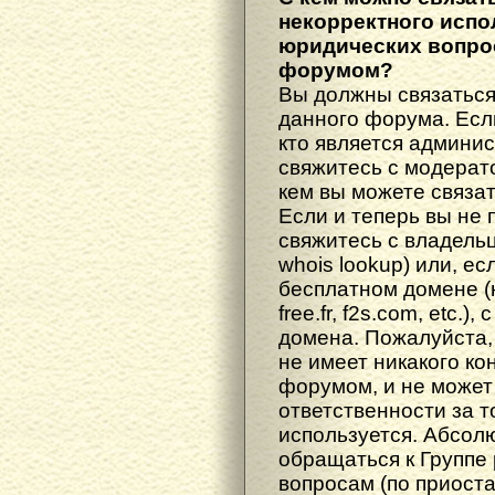
некорректного испо
юридических вопрос
форумом?
Вы должны связаться
данного форума. Есл
кто является админис
свяжитесь с модерато
кем вы можете связат
Если и теперь вы не 
свяжитесь с владель
whois lookup) или, е
бесплатном домене (н
free.fr, f2s.com, etc.
домена. Пожалуйста, 
не имеет никакого к
форумом, и не может
ответственности за т
используется. Абсол
обращаться к Группе
вопросам (по приост