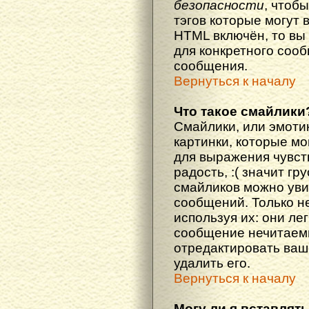
безопасности
, чтоб
тэгов которые могут 
HTML включён, то вы
для конкретного соо
сообщения.
Вернуться к началу
Что такое смайлики
Смайлики, или эмоти
картинки, которые м
для выражения чувств
радость, :( значит гр
смайликов можно уви
сообщений. Только н
используя их: они ле
сообщение нечитаем
отредактировать ваш
удалить его.
Вернуться к началу
Могу ли я вставлят