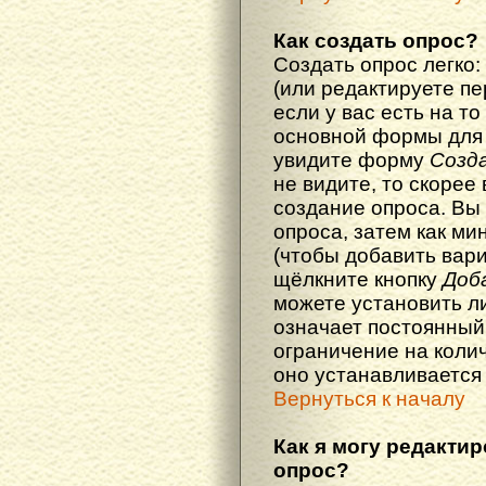
Как создать опрос?
Создать опрос легко:
(или редактируете п
если у вас есть на то
основной формы для
увидите форму
Созд
не видите, то скорее 
создание опроса. Вы
опроса, затем как ми
(чтобы добавить вари
щёлкните кнопку
Доб
можете установить л
означает постоянный
ограничение на колич
оно устанавливается
Вернуться к началу
Как я могу редакти
опрос?