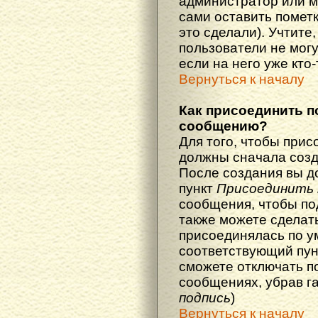
администратор или м
сами оставить пометк
это сделали). Учтите
пользователи не мог
если на него уже кто-
Вернуться к началу
Как присоединить п
сообщению?
Для того, чтобы прис
должны сначала созд
После создания вы д
пункт
Присоединить 
сообщения, чтобы по
также можете сделат
присоединялась по у
соответствующий пун
сможете отключать п
сообщениях, убрав г
подпись
)
Вернуться к началу