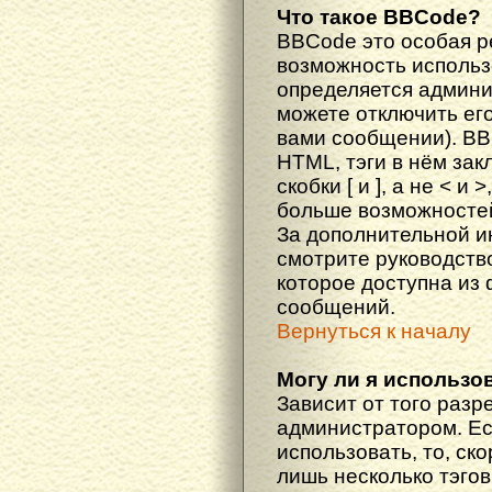
Что такое BBCode?
BBCode это особая 
возможность исполь
определяется админи
можете отключить ег
вами сообщении). BB
HTML, тэги в нём за
скобки [ и ], а не < и
больше возможностей
За дополнительной 
смотрите руководств
которое доступна из
сообщений.
Вернуться к началу
Могу ли я использо
Зависит от того разр
администратором. Ес
использовать, то, ско
лишь несколько тэгов