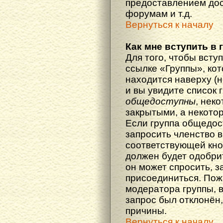
предоставлением дос
форумам и т.д.
Вернуться к началу
Как мне вступить в 
Для того, чтобы вступ
ссылке «Группы», кот
находится наверху (н
и вы увидите список 
общедоступны
, нек
закрытыми, а некото
Если группа общедос
запросить членство в
соответствующей кно
должен будет одобрит
он может спросить, з
присоединиться. Пож
модератора группы, 
запрос был отклонён,
причины.
Вернуться к началу