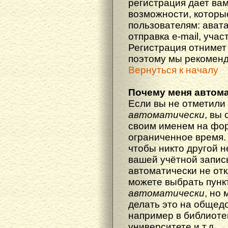
регистрация дает ва
возможности, котор
пользователям: ават
отправка e-mail, участ
Регистрация отнимет 
поэтому мы рекоменд
Вернуться к началу
Почему меня автома
Если вы не отметили
автоматически
, вы
своим именем на фор
ограниченное время. 
чтобы никто другой н
вашей учётной запись
автоматически не от
можете выбрать пунк
автоматически
, но
делать это на общед
например в библиоте
университете и т.д.