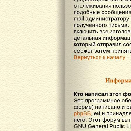
отслеживания польз
подобные сообщения.
mail администратору
полученного письма,
включить все заголов
детальная информаци
который отправил со
сможет затем принят
Вернуться к началу
Информа
Кто написал этот ф
Это программное обе
форме) написано и р
phpBB
, ей и принадл
него. Этот форум вы
GNU General Public L