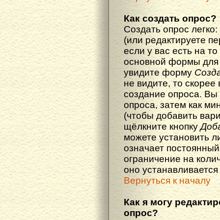
Как создать опрос?
Создать опрос легко:
(или редактируете п
если у вас есть на то
основной формы для
увидите форму
Созд
не видите, то скорее 
создание опроса. Вы
опроса, затем как ми
(чтобы добавить вари
щёлкните кнопку
Доб
можете установить л
означает постоянный
ограничение на колич
оно устанавливается
Вернуться к началу
Как я могу редакти
опрос?