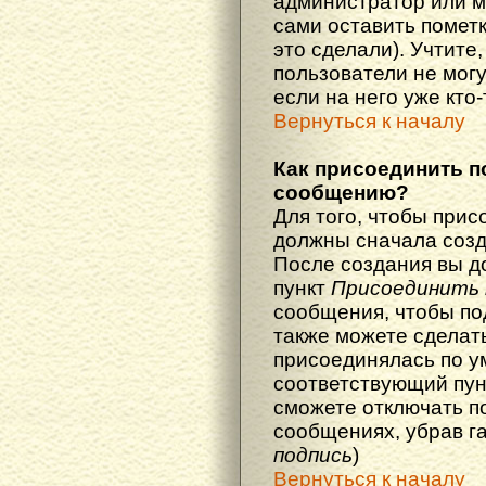
администратор или м
сами оставить пометк
это сделали). Учтите
пользователи не мог
если на него уже кто-
Вернуться к началу
Как присоединить п
сообщению?
Для того, чтобы прис
должны сначала созд
После создания вы д
пункт
Присоединить 
сообщения, чтобы по
также можете сделат
присоединялась по у
соответствующий пун
сможете отключать п
сообщениях, убрав г
подпись
)
Вернуться к началу