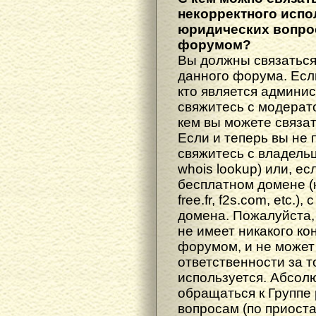
некорректного испо
юридических вопрос
форумом?
Вы должны связаться
данного форума. Есл
кто является админис
свяжитесь с модерато
кем вы можете связат
Если и теперь вы не 
свяжитесь с владель
whois lookup) или, е
бесплатном домене (н
free.fr, f2s.com, etc.
домена. Пожалуйста, 
не имеет никакого к
форумом, и не может
ответственности за т
используется. Абсол
обращаться к Группе
вопросам (по приост