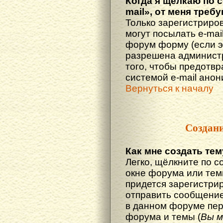
Когда я щёлкаю по 
mail», от меня треб
Только зарегистриро
могут посылать e-mai
форум форму (если 
разрешена администр
того, чтобы предотв
системой e-mail ано
Вернуться к началу
Создан
Как мне создать те
Легко, щёлкните по с
окне форума или тем
придется зарегистри
отправить сообщение
в данном форуме пер
форума и темы (
Вы м