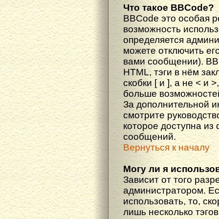
Что такое BBCode?
BBCode это особая 
возможность исполь
определяется админи
можете отключить ег
вами сообщении). BB
HTML, тэги в нём за
скобки [ и ], а не < и
больше возможностей
За дополнительной 
смотрите руководств
которое доступна из
сообщений.
Вернуться к началу
Могу ли я использо
Зависит от того разр
администратором. Ес
использовать, то, ско
лишь несколько тэгов