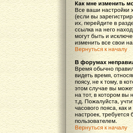
Как мне изменить м
Все ваши настройки 
(если вы зарегистри
их, перейдите в разд
ссылка на него наход
могут быть и исключе
изменить все свои н
Вернуться к началу
В форумах неправи
Время обычно правил
видеть время, относ
поясу, не к тому, в к
этом случае вы може
на тот, в котором вы 
т.д. Пожалуйста, учт
часового пояса, как 
настроек, требуется
пользователем.
Вернуться к началу