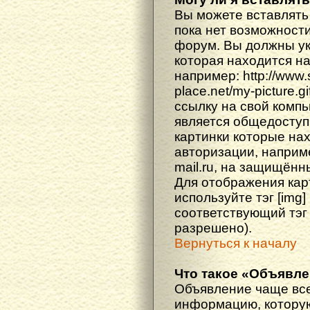
Вы можете вставлять
пока нет возможности
форум. Вы должны ука
которая находится н
например: http://www
place.net/my-picture.g
ссылку на свой компь
является общедоступ
картинки которые на
авторизации, наприм
mail.ru, на защищённ
Для отображения кар
используйте тэг [img
соответствующий тэг
разрешено).
Вернуться к началу
Что такое «Объявл
Объявление чаще вс
информацию, которую