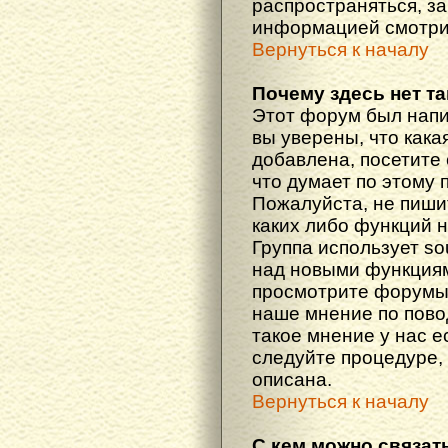
распространяться, з
информацией смотри
Вернуться к началу
Почему здесь нет т
Этот форум был напи
вы уверены, что кака
добавлена, посетите 
что думает по этому 
Пожалуйста, не пиши
каких либо функций 
Группа использует so
над новыми функциям
просмотрите форумы,
наше мнение по пово
такое мнение у нас ес
следуйте процедуре, 
описана.
Вернуться к началу
С кем можно связат