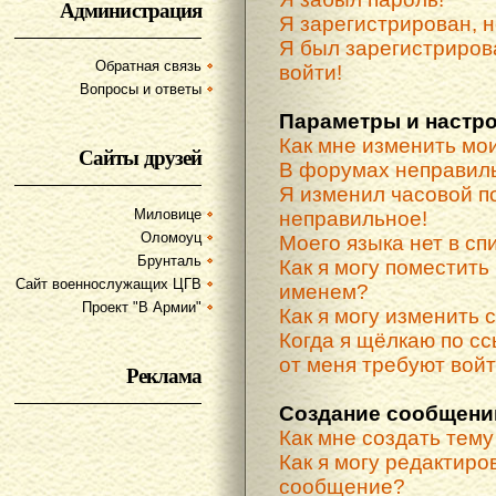
Администрация
Я зарегистрирован, н
Я был зарегистриров
Обратная связь
войти!
Вопросы и ответы
Параметры и настр
Как мне изменить мо
Сайты друзей
В форумах неправиль
Я изменил часовой по
Миловице
неправильное!
Оломоуц
Моего языка нет в спи
Брунталь
Как я могу поместить
Сайт военнослужащих ЦГВ
именем?
Проект "В Армии"
Как я могу изменить 
Когда я щёлкаю по сс
от меня требуют вой
Реклама
Создание сообщени
Как мне создать тем
Как я могу редактиро
сообщение?