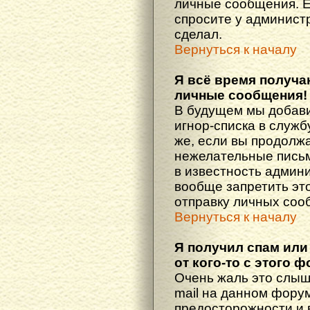
личные сообщения. Е
спросите у администр
сделал.
Вернуться к началу
Я всё время получ
личные сообщения!
В будущем мы добав
игнор-списка в служ
же, если вы продолж
нежелательные письма
в известность админ
вообще запретить эт
отправку личных соо
Вернуться к началу
Я получил спам или
от кого-то с этого 
Очень жаль это слыш
mail на данном фору
предосторожности и