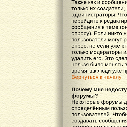
Также как и сообщени
только их создатели
администраторы. Что
перейдите к редакти
сообщения в теме (он
опросу). Если никто 
пользователи могут 
опрос, но если уже кт
только модераторы и
удалить его. Это сде
нельзя было менять в
время как люди уже 
Вернуться к началу
Почему мне недост
форумы?
Некоторые форумы д
определённым пользо
пользователей. Чтоб
создавать сообщения 
потребоваться специ