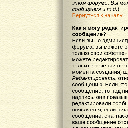
этом форуме, Вы мо
сообщения и т.д.
)
Вернуться к началу
Как я могу редакти
сообщение?
Если вы не админист
форума, вы можете р
только свои собстве
можете редактироват
только в течении нек
момента создания) щ
Редактировать
, от
сообщению. Если кто
сообщение, то под н
надпись, она показыв
редактировали сообщ
появляется, если ник
сообщение, она также
ваше сообщение отр