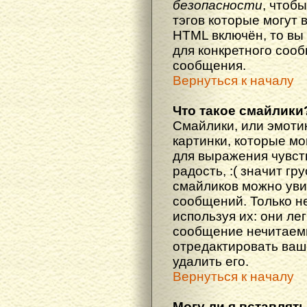
безопасности
, чтоб
тэгов которые могут 
HTML включён, то вы
для конкретного соо
сообщения.
Вернуться к началу
Что такое смайлики
Смайлики, или эмоти
картинки, которые м
для выражения чувств
радость, :( значит гр
смайликов можно уви
сообщений. Только н
используя их: они ле
сообщение нечитаем
отредактировать ваш
удалить его.
Вернуться к началу
Могу ли я вставлят