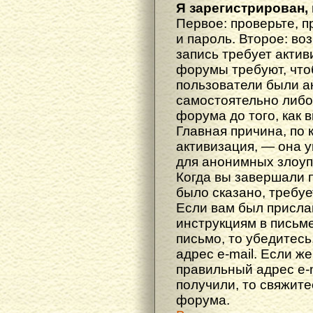
Я зарегистрирован, 
Первое: проверьте, п
и пароль. Второе: во
запись требует акти
форумы требуют, что
пользователи были а
самостоятельно либ
форума до того, как 
Главная причина, по 
активизация, — она 
для анонимных злоуп
Когда вы завершали 
было сказано, требуе
Если вам был прислан
инструкциям в письме
письмо, то убедитесь
адрес e-mail. Если ж
правильный адрес e-m
получили, то свяжит
форума.