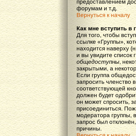
предоставлением дос
форумам и т.д.
Вернуться к началу
Как мне вступить в 
Для того, чтобы вступ
ссылке «Группы», кот
находится наверху (н
и вы увидите список 
общедоступны
, нек
закрытыми, а некото
Если группа общедос
запросить членство в
соответствующей кно
должен будет одобрит
он может спросить, з
присоединиться. Пож
модератора группы, 
запрос был отклонён,
причины.
Вернуться к началу