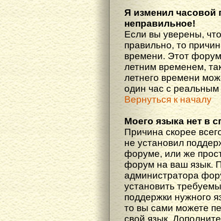
Я изменил часовой 
неправильное!
Если вы уверены, что
правильно, то причин
времени. Этот форум
летним временем, так
летнего времени мож
один час с реальным
Вернуться к началу
Моего языка нет в с
Причина скорее всего
не установил поддер
форуме, или же прост
форум на ваш язык. 
администратора фору
установить требуемы
поддержки нужного яз
то вы сами можете п
свой язык. Дополни