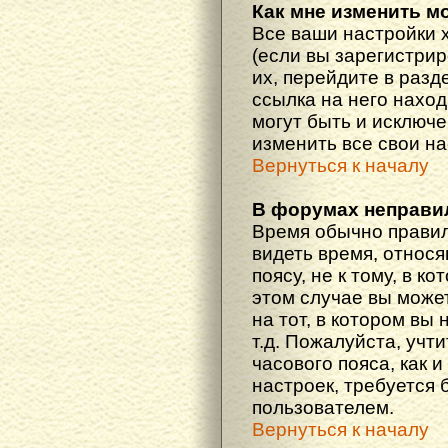
Как мне изменить м
Все ваши настройки 
(если вы зарегистри
их, перейдите в разд
ссылка на него наход
могут быть и исключе
изменить все свои н
Вернуться к началу
В форумах неправи
Время обычно правил
видеть время, относ
поясу, не к тому, в к
этом случае вы може
на тот, в котором вы 
т.д. Пожалуйста, учт
часового пояса, как 
настроек, требуется
пользователем.
Вернуться к началу