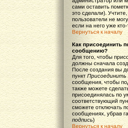
администратор или м
сами оставить пометк
это сделали). Учтите
пользователи не мог
если на него уже кто-
Вернуться к началу
Как присоединить п
сообщению?
Для того, чтобы прис
должны сначала созд
После создания вы д
пункт
Присоединить 
сообщения, чтобы по
также можете сделат
присоединялась по у
соответствующий пун
сможете отключать п
сообщениях, убрав г
подпись
)
Вернуться к началу