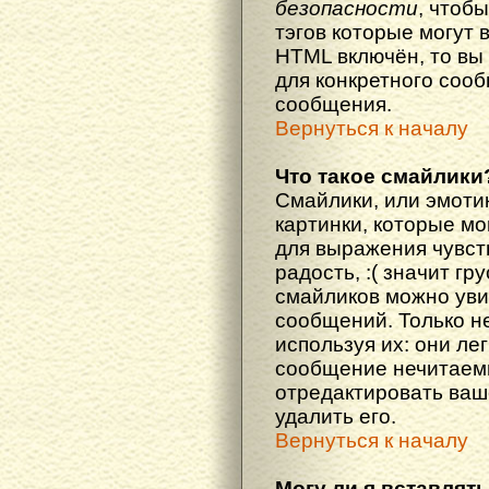
безопасности
, чтоб
тэгов которые могут 
HTML включён, то вы
для конкретного соо
сообщения.
Вернуться к началу
Что такое смайлики
Смайлики, или эмоти
картинки, которые м
для выражения чувств
радость, :( значит гр
смайликов можно уви
сообщений. Только н
используя их: они ле
сообщение нечитаем
отредактировать ваш
удалить его.
Вернуться к началу
Могу ли я вставлят