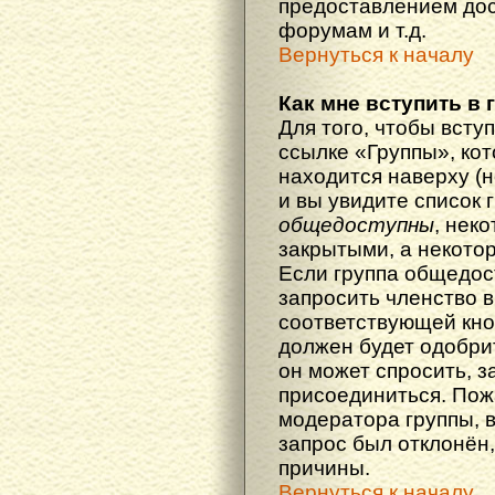
предоставлением дос
форумам и т.д.
Вернуться к началу
Как мне вступить в 
Для того, чтобы вступ
ссылке «Группы», кот
находится наверху (н
и вы увидите список 
общедоступны
, нек
закрытыми, а некото
Если группа общедос
запросить членство в
соответствующей кно
должен будет одобрит
он может спросить, з
присоединиться. Пож
модератора группы, 
запрос был отклонён,
причины.
Вернуться к началу