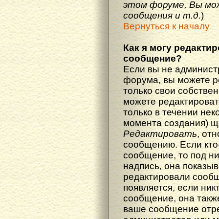
этом форуме, Вы мо
сообщения и т.д.
)
Вернуться к началу
Как я могу редакти
сообщение?
Если вы не админист
форума, вы можете р
только свои собстве
можете редактироват
только в течении нек
момента создания) щ
Редактировать
, от
сообщению. Если кто
сообщение, то под н
надпись, она показыв
редактировали сообщ
появляется, если ник
сообщение, она также
ваше сообщение отр