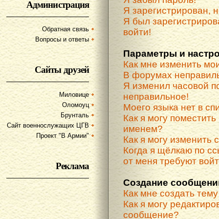
Администрация
Я зарегистрирован, н
Я был зарегистриров
Обратная связь
войти!
Вопросы и ответы
Параметры и настр
Как мне изменить мо
Сайты друзей
В форумах неправиль
Я изменил часовой по
Миловице
неправильное!
Оломоуц
Моего языка нет в спи
Брунталь
Как я могу поместить
Сайт военнослужащих ЦГВ
именем?
Проект "В Армии"
Как я могу изменить 
Когда я щёлкаю по сс
от меня требуют вой
Реклама
Создание сообщени
Как мне создать тем
Как я могу редактиро
сообщение?