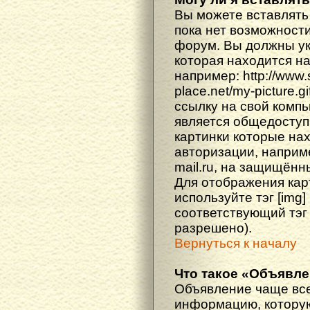
Вы можете вставлять
пока нет возможности
форум. Вы должны ука
которая находится н
например: http://www
place.net/my-picture.g
ссылку на свой компь
является общедоступ
картинки которые на
авторизации, наприм
mail.ru, на защищённ
Для отображения кар
используйте тэг [img
соответствующий тэг
разрешено).
Вернуться к началу
Что такое «Объявл
Объявление чаще вс
информацию, которую