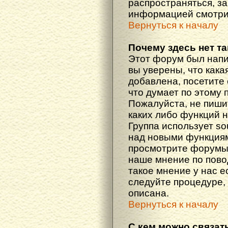
распространяться, з
информацией смотри
Вернуться к началу
Почему здесь нет т
Этот форум был напи
вы уверены, что кака
добавлена, посетите 
что думает по этому 
Пожалуйста, не пиши
каких либо функций 
Группа использует so
над новыми функциям
просмотрите форумы,
наше мнение по пово
такое мнение у нас ес
следуйте процедуре, 
описана.
Вернуться к началу
С кем можно связат