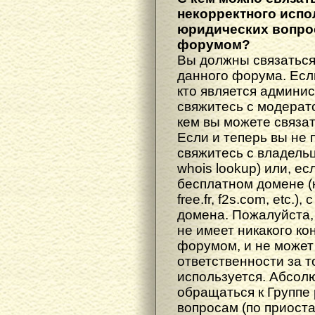
некорректного испо
юридических вопрос
форумом?
Вы должны связаться
данного форума. Есл
кто является админис
свяжитесь с модерато
кем вы можете связат
Если и теперь вы не 
свяжитесь с владель
whois lookup) или, е
бесплатном домене (н
free.fr, f2s.com, etc.
домена. Пожалуйста, 
не имеет никакого к
форумом, и не может
ответственности за т
используется. Абсол
обращаться к Группе
вопросам (по приост