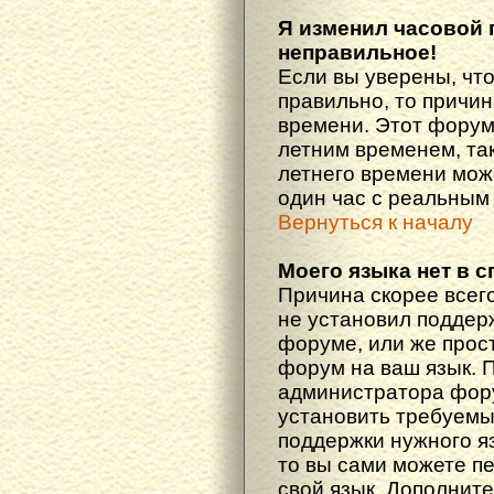
Я изменил часовой 
неправильное!
Если вы уверены, что
правильно, то причин
времени. Этот форум
летним временем, так
летнего времени мож
один час с реальным
Вернуться к началу
Моего языка нет в с
Причина скорее всего
не установил поддер
форуме, или же прост
форум на ваш язык. 
администратора фору
установить требуемы
поддержки нужного яз
то вы сами можете п
свой язык. Дополни