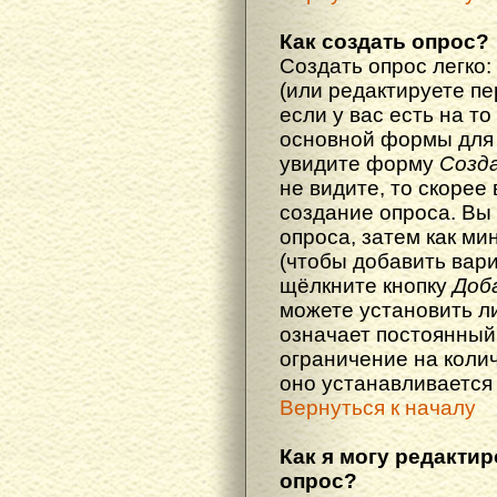
Как создать опрос?
Создать опрос легко:
(или редактируете п
если у вас есть на то
основной формы для
увидите форму
Созд
не видите, то скорее 
создание опроса. Вы
опроса, затем как ми
(чтобы добавить вари
щёлкните кнопку
Доб
можете установить л
означает постоянный
ограничение на колич
оно устанавливается
Вернуться к началу
Как я могу редакти
опрос?