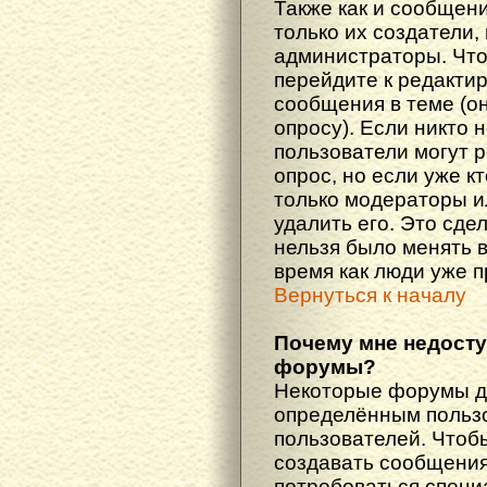
Также как и сообщени
только их создатели
администраторы. Что
перейдите к редакти
сообщения в теме (он
опросу). Если никто 
пользователи могут 
опрос, но если уже кт
только модераторы и
удалить его. Это сде
нельзя было менять в
время как люди уже 
Вернуться к началу
Почему мне недост
форумы?
Некоторые форумы д
определённым пользо
пользователей. Чтоб
создавать сообщения 
потребоваться специ