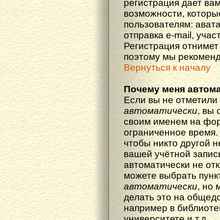
регистрация дает ва
возможности, котор
пользователям: ават
отправка e-mail, участ
Регистрация отнимет 
поэтому мы рекоменд
Вернуться к началу
Почему меня автома
Если вы не отметили
автоматически
, вы
своим именем на фор
ограниченное время. 
чтобы никто другой н
вашей учётной запись
автоматически не от
можете выбрать пунк
автоматически
, но
делать это на общед
например в библиоте
университете и т.д.