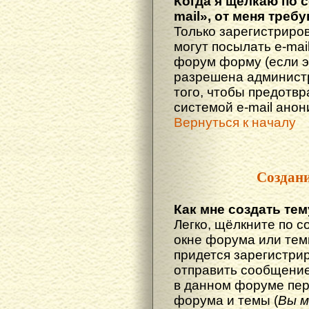
Когда я щёлкаю по 
mail», от меня треб
Только зарегистриро
могут посылать e-mai
форум форму (если 
разрешена администр
того, чтобы предотв
системой e-mail ано
Вернуться к началу
Создан
Как мне создать те
Легко, щёлкните по с
окне форума или тем
придется зарегистри
отправить сообщение
в данном форуме пер
форума и темы (
Вы м