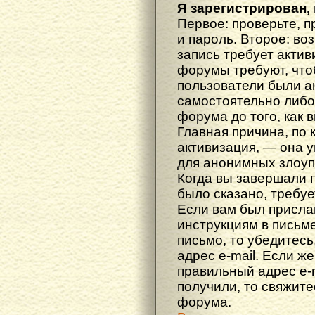
Я зарегистрирован, 
Первое: проверьте, п
и пароль. Второе: во
запись требует акти
форумы требуют, что
пользователи были а
самостоятельно либ
форума до того, как 
Главная причина, по 
активизация, — она 
для анонимных злоуп
Когда вы завершали 
было сказано, требуе
Если вам был прислан
инструкциям в письме
письмо, то убедитесь
адрес e-mail. Если ж
правильный адрес e-m
получили, то свяжит
форума.