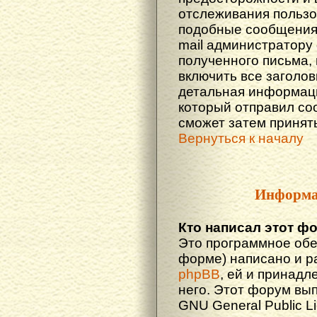
отслеживания польз
подобные сообщения.
mail администратору
полученного письма,
включить все заголов
детальная информаци
который отправил со
сможет затем принят
Вернуться к началу
Информа
Кто написал этот ф
Это программное обе
форме) написано и р
phpBB
, ей и принадл
него. Этот форум вы
GNU General Public L