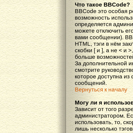
Что такое BBCode?
BBCode это особая 
возможность исполь
определяется админи
можете отключить ег
вами сообщении). BB
HTML, тэги в нём за
скобки [ и ], а не < и
больше возможностей
За дополнительной 
смотрите руководств
которое доступна из
сообщений.
Вернуться к началу
Могу ли я использо
Зависит от того разр
администратором. Ес
использовать, то, ско
лишь несколько тэгов