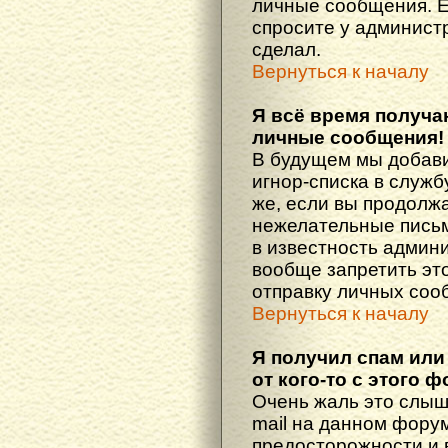
личные сообщения. Е
спросите у администр
сделал.
Вернуться к началу
Я всё время получ
личные сообщения!
В будущем мы добав
игнор-списка в служ
же, если вы продолж
нежелательные письма
в известность админ
вообще запретить эт
отправку личных соо
Вернуться к началу
Я получил спам или
от кого-то с этого 
Очень жаль это слыш
mail на данном фору
предосторожности и