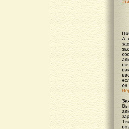
эт
По
А 
за
зак
соо
ад
по
вам
вв
есл
он
Ве
За
Вы 
ад
за
Те
во