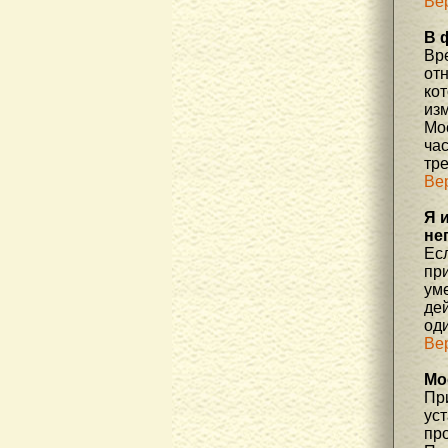
Ве
В 
Вр
отн
ко
изм
Мос
час
тр
Ве
Я 
не
Есл
пр
уме
де
од
Ве
Мо
При
ус
про