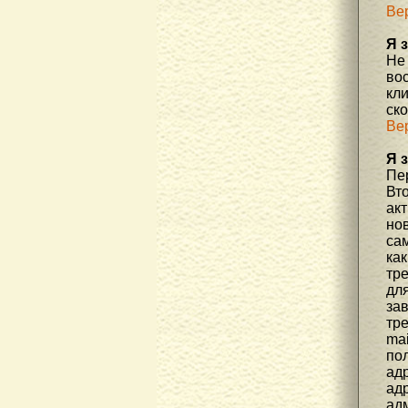
Ве
Я 
Не
во
кл
ск
Ве
Я 
Пер
Вто
ак
но
са
как
тр
дл
за
тре
mai
пол
адр
адр
ад