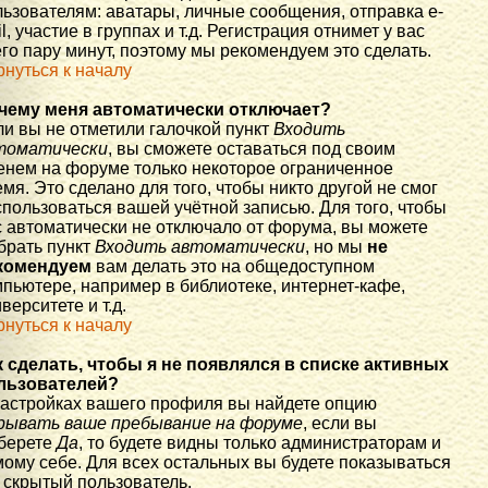
льзователям: аватары, личные сообщения, отправка e-
l, участие в группах и т.д. Регистрация отнимет у вас
го пару минут, поэтому мы рекомендуем это сделать.
рнуться к началу
чему меня автоматически отключает?
ли вы не отметили галочкой пункт
Входить
томатически
, вы сможете оставаться под своим
енем на форуме только некоторое ограниченное
мя. Это сделано для того, чтобы никто другой не смог
спользоваться вашей учётной записью. Для того, чтобы
с автоматически не отключало от форума, вы можете
брать пункт
Входить автоматически
, но мы
не
комендуем
вам делать это на общедоступном
мпьютере, например в библиотеке, интернет-кафе,
верситете и т.д.
рнуться к началу
к сделать, чтобы я не появлялся в списке активных
льзователей?
настройках вашего профиля вы найдете опцию
рывать ваше пребывание на форуме
, если вы
берете
Да
, то будете видны только администраторам и
мому себе. Для всех остальных вы будете показываться
 скрытый пользователь.