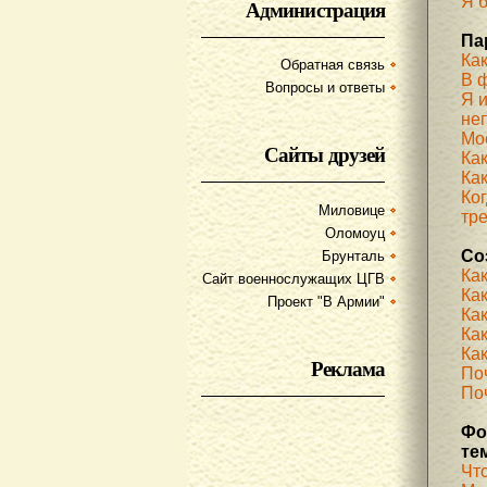
Я б
Администрация
Па
Ка
Обратная связь
В 
Вопросы и ответы
Я 
не
Мое
Сайты друзей
Ка
Как
Ког
Миловице
тр
Оломоуц
Со
Брунталь
Ка
Сайт военнослужащих ЦГВ
Ка
Проект "В Армии"
Ка
Как
Как
Реклама
По
Поч
Фо
те
Чт