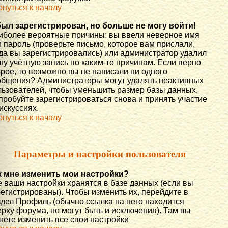
рнуться к началу
был зарегистрирован, но больше не могу войти!
иболее вероятные причины: вы ввели неверное имя
 пароль (проверьте письмо, которое вам прислали,
гда вы зарегистрировались) или администратор удалил
шу учётную запись по каким-то причинам. Если верно
орое, то возможно вы не написали ни одного
общения? Администраторы могут удалять неактивных
льзователей, чтобы уменьшить размер базы данных.
пробуйте зарегистрироваться снова и принять участие
искуссиях.
рнуться к началу
Параметры и настройки пользователя
к мне изменить мои настройки?
е ваши настройки хранятся в базе данных (если вы
регистрированы). Чтобы изменить их, перейдите в
здел
Профиль
(обычно ссылка на него находится
рху форума, но могут быть и исключения). Там вы
жете изменить все свои настройки