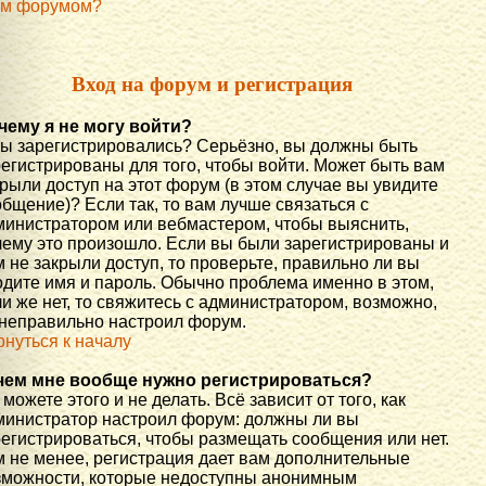
им форумом?
Вход на форум и регистрация
чему я не могу войти?
вы зарегистрировались? Серьёзно, вы должны быть
регистрированы для того, чтобы войти. Может быть вам
рыли доступ на этот форум (в этом случае вы увидите
бщение)? Если так, то вам лучше связаться с
министратором или вебмастером, чтобы выяснить,
чему это произошло. Если вы были зарегистрированы и
 не закрыли доступ, то проверьте, правильно ли вы
одите имя и пароль. Обычно проблема именно в этом,
и же нет, то свяжитесь с администратором, возможно,
 неправильно настроил форум.
рнуться к началу
чем мне вообще нужно регистрироваться?
можете этого и не делать. Всё зависит от того, как
министратор настроил форум: должны ли вы
регистрироваться, чтобы размещать сообщения или нет.
м не менее, регистрация дает вам дополнительные
зможности, которые недоступны анонимным