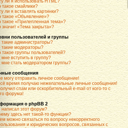
гу ли я использовать HTML?
о такое смайлики?
у ли я вставлять картинки?
о такое «Объявление»?
о такое «Прилепленная тема»?
о значит «Тема закрыта»?
овни пользователей и группы
о такие администраторы?
о такие модераторы?
о такое группы пользователей?
 мне вступить в группу?
к мне стать модератором группы?
чные сообщения
не могу отправить личное сообщение!
всё время получаю нежелательные личные сообщения!
олучил спам или оскорбительный e-mail от кого-то с
ого форума!
формация о phpBB 2
о написал этот форум?
чему здесь нет такой-то функции?
кем можно связаться по вопросу некорректного
пользования и юридических вопросов, связанных с