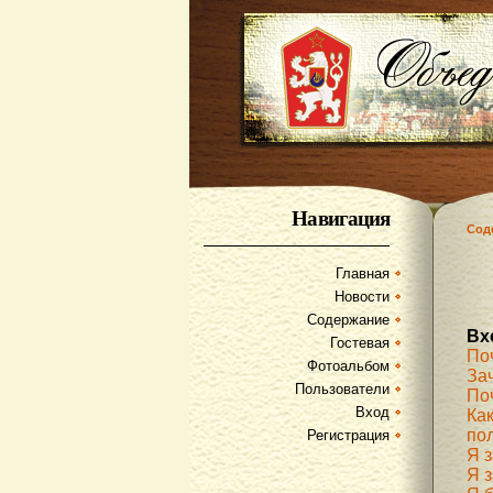
Навигация
Сод
Главная
Новости
Содержание
Вх
Гостевая
По
Фотоальбом
За
Пользователи
По
Вход
Как
по
Регистрация
Я 
Я з