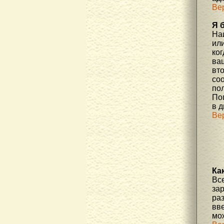
Ве
Я 
На
или
ко
ва
вт
со
по
По
в д
Ве
Ка
Вс
за
ра
вве
мо