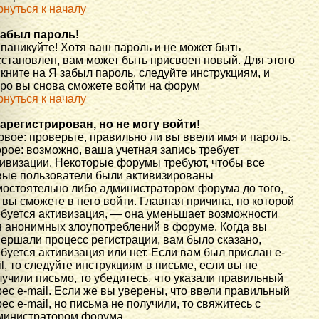
рнуться к началу
забыл пароль!
 паникуйте! Хотя ваш пароль и не может быть
сстановлен, вам может быть присвоен новый. Для этого
икните на
Я забыл пароль
, следуйте инструкциям, и
оро вы снова сможете войти на форум
рнуться к началу
зарегистрирован, но не могу войти!
вое: проверьте, правильно ли вы ввели имя и пароль.
рое: возможно, ваша учетная запись требует
тивизации. Некоторые форумы требуют, чтобы все
вые пользователи были активизированы
мостоятельно либо администратором форума до того,
 вы сможете в него войти. Главная причина, по которой
ебуется активизация, — она уменьшает возможности
я анонимных злоупотреблений в форуме. Когда вы
вершали процесс регистрации, вам было сказано,
буется активизация или нет. Если вам был прислан e-
l, то следуйте инструкциям в письме, если вы не
учили письмо, то убедитесь, что указали правильный
ес e-mail. Если же вы уверены, что ввели правильный
ес e-mail, но письма не получили, то свяжитесь с
министратором форума.