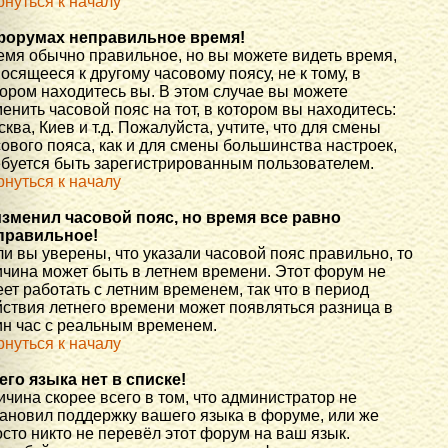
рнуться к началу
форумах неправильное время!
емя обычно правильное, но вы можете видеть время,
осящееся к другому часовому поясу, не к тому, в
тором находитесь вы. В этом случае вы можете
енить часовой пояс на тот, в котором вы находитесь:
ква, Киев и т.д. Пожалуйста, учтите, что для смены
ового пояса, как и для смены большинства настроек,
ебуется быть зарегистрированным пользователем.
рнуться к началу
изменил часовой пояс, но время все равно
правильное!
и вы уверены, что указали часовой пояс правильно, то
ичина может быть в летнем времени. Этот форум не
ет работать с летним временем, так что в период
йствия летнего времени может появляться разница в
ин час с реальным временем.
рнуться к началу
его языка нет в списке!
чина скорее всего в том, что администратор не
тановил поддержку вашего языка в форуме, или же
сто никто не перевёл этот форум на ваш язык.