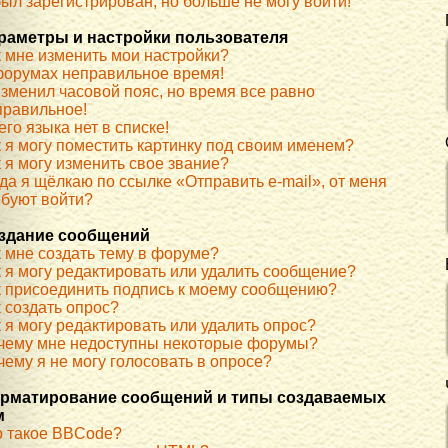
ыл зарегистрирован, но больше не могу войти!
раметры и настройки пользователя
к мне изменить мои настройки?
форумах неправильное время!
изменил часовой пояс, но время все равно
правильное!
го языка нет в списке!
к я могу поместить картинку под своим именем?
 я могу изменить свое звание?
да я щёлкаю по ссылке «Отправить e-mail», от меня
ебуют войти?
здание сообщений
к мне создать тему в форуме?
к я могу редактировать или удалить сообщение?
к присоединить подпись к моему сообщению?
 создать опрос?
 я могу редактировать или удалить опрос?
чему мне недоступны некоторые форумы?
ему я не могу голосовать в опросе?
рматирование сообщений и типы создаваемых
м
о такое BBCode?