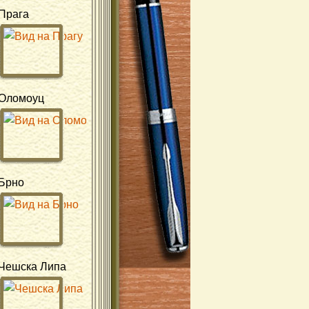
Прага
Оломоуц
Брно
Чешска Липа