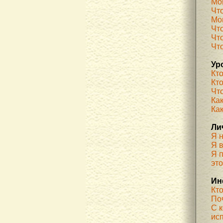
Мо
Чт
Мог
Чт
Чт
Чт
Ур
Кт
Кт
Чт
Как
Ка
Ли
Я 
Я 
Я п
эт
Ин
Кт
По
С 
ис