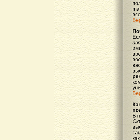
по
mai
все
Ве
По
Ес
ав
им
вре
во
ва
вы
ре
ко
уни
Ве
Ка
по
В 
Ск
вы
са
как