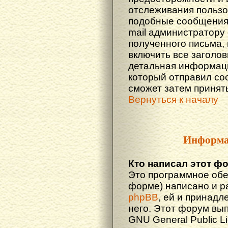
отслеживания польз
подобные сообщения.
mail администратору
полученного письма,
включить все заголов
детальная информаци
который отправил со
сможет затем принят
Вернуться к началу
Информа
Кто написал этот ф
Это программное обе
форме) написано и р
phpBB
, ей и принадл
него. Этот форум вы
GNU General Public L