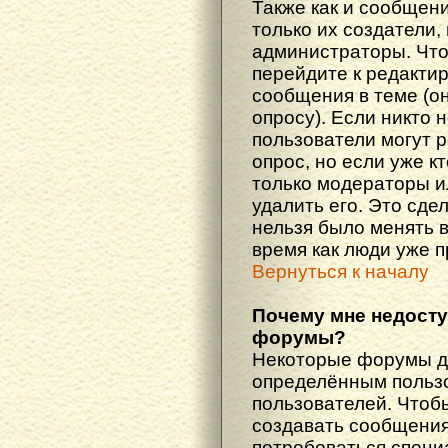
Также как и сообщени
только их создатели
администраторы. Что
перейдите к редакти
сообщения в теме (он
опросу). Если никто 
пользователи могут 
опрос, но если уже кт
только модераторы и
удалить его. Это сде
нельзя было менять в
время как люди уже 
Вернуться к началу
Почему мне недост
форумы?
Некоторые форумы д
определённым пользо
пользователей. Чтоб
создавать сообщения 
потребоваться специ