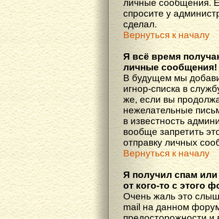
личные сообщения. Е
спросите у администр
сделал.
Вернуться к началу
Я всё время получ
личные сообщения!
В будущем мы добав
игнор-списка в служ
же, если вы продолж
нежелательные письма
в известность админ
вообще запретить эт
отправку личных соо
Вернуться к началу
Я получил спам или
от кого-то с этого 
Очень жаль это слыш
mail на данном фору
предосторожности и