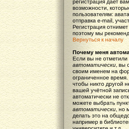
регистрация дает ва
возможности, котор
пользователям: ават
отправка e-mail, участ
Регистрация отнимет 
поэтому мы рекоменд
Вернуться к началу
Почему меня автома
Если вы не отметили
автоматически
, вы
своим именем на фор
ограниченное время. 
чтобы никто другой н
вашей учётной запись
автоматически не от
можете выбрать пунк
автоматически
, но
делать это на общед
например в библиоте
университете и т.д.