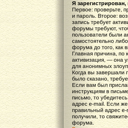
Я зарегистрирован, 
Первое: проверьте, п
и пароль. Второе: во
запись требует акти
форумы требуют, что
пользователи были а
самостоятельно либ
форума до того, как 
Главная причина, по 
активизация, — она 
для анонимных злоуп
Когда вы завершали 
было сказано, требуе
Если вам был прислан
инструкциям в письме
письмо, то убедитесь
адрес e-mail. Если ж
правильный адрес e-m
получили, то свяжит
форума.