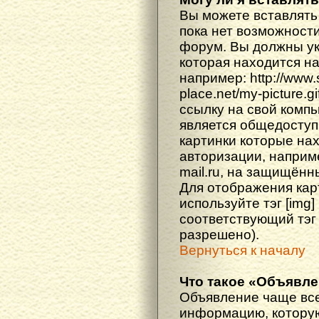
Вы можете вставлять
пока нет возможности
форум. Вы должны ука
которая находится н
например: http://www
place.net/my-picture.g
ссылку на свой компь
является общедоступ
картинки которые на
авторизации, наприм
mail.ru, на защищённ
Для отображения кар
используйте тэг [img
соответствующий тэг
разрешено).
Вернуться к началу
Что такое «Объявл
Объявление чаще вс
информацию, которую