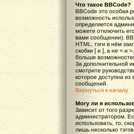
Что такое BBCode?
BBCode это особая 
возможность исполь
определяется админи
можете отключить ег
вами сообщении). BB
HTML, тэги в нём за
скобки [ и ], а не < и
больше возможностей
За дополнительной 
смотрите руководств
которое доступна из
сообщений.
Вернуться к началу
Могу ли я использо
Зависит от того разр
администратором. Ес
использовать, то, ско
лишь несколько тэгов