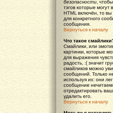
безопасности
, чтоб
тэгов которые могут 
HTML включён, то вы
для конкретного соо
сообщения.
Вернуться к началу
Что такое смайлики
Смайлики, или эмоти
картинки, которые м
для выражения чувств
радость, :( значит гр
смайликов можно уви
сообщений. Только н
используя их: они ле
сообщение нечитаем
отредактировать ваш
удалить его.
Вернуться к началу
Могу ли я вставлят