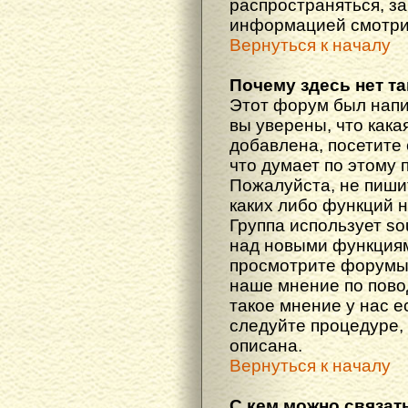
распространяться, з
информацией смотри
Вернуться к началу
Почему здесь нет т
Этот форум был напи
вы уверены, что кака
добавлена, посетите 
что думает по этому 
Пожалуйста, не пиши
каких либо функций 
Группа использует so
над новыми функциям
просмотрите форумы,
наше мнение по пово
такое мнение у нас ес
следуйте процедуре, 
описана.
Вернуться к началу
С кем можно связат