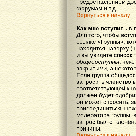
предоставлением дос
форумам и т.д.
Вернуться к началу
Как мне вступить в 
Для того, чтобы вступ
ссылке «Группы», кот
находится наверху (н
и вы увидите список 
общедоступны
, нек
закрытыми, а некото
Если группа общедос
запросить членство в
соответствующей кно
должен будет одобрит
он может спросить, з
присоединиться. Пож
модератора группы, 
запрос был отклонён,
причины.
Вернуться к началу