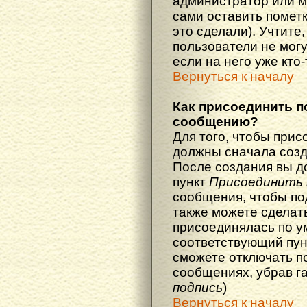
администратор или м
сами оставить пометк
это сделали). Учтите
пользователи не мог
если на него уже кто-
Вернуться к началу
Как присоединить п
сообщению?
Для того, чтобы прис
должны сначала созд
После создания вы д
пункт
Присоединить 
сообщения, чтобы по
также можете сделат
присоединялась по у
соответствующий пун
сможете отключать п
сообщениях, убрав г
подпись
)
Вернуться к началу