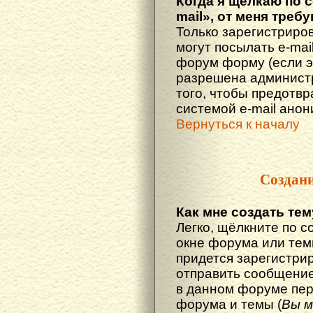
Когда я щёлкаю по 
mail», от меня треб
Только зарегистриро
могут посылать e-mai
форум форму (если 
разрешена администр
того, чтобы предотв
системой e-mail ано
Вернуться к началу
Создан
Как мне создать те
Легко, щёлкните по с
окне форума или тем
придется зарегистри
отправить сообщение
в данном форуме пер
форума и темы (
Вы м