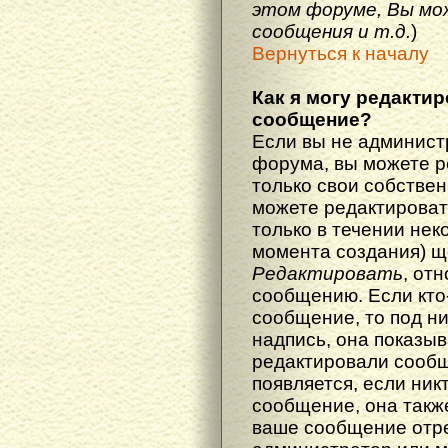
этом форуме, Вы мо
сообщения и т.д.
)
Вернуться к началу
Как я могу редакти
сообщение?
Если вы не админист
форума, вы можете р
только свои собстве
можете редактироват
только в течении нек
момента создания) щ
Редактировать
, от
сообщению. Если кто
сообщение, то под н
надпись, она показыв
редактировали сообщ
появляется, если ник
сообщение, она также
ваше сообщение отр