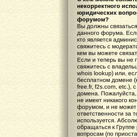
некорректного испо
юридических вопрос
форумом?
Вы должны связаться
данного форума. Есл
кто является админис
свяжитесь с модерато
кем вы можете связат
Если и теперь вы не 
свяжитесь с владель
whois lookup) или, е
бесплатном домене (н
free.fr, f2s.com, etc.
домена. Пожалуйста, 
не имеет никакого к
форумом, и не может
ответственности за т
используется. Абсол
обращаться к Группе
вопросам (по приост