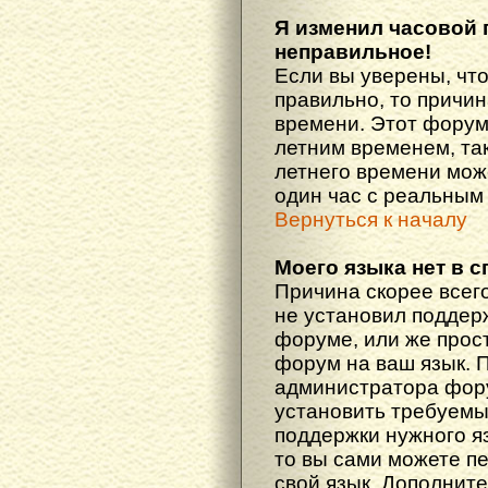
Я изменил часовой 
неправильное!
Если вы уверены, что
правильно, то причин
времени. Этот форум
летним временем, так
летнего времени мож
один час с реальным
Вернуться к началу
Моего языка нет в с
Причина скорее всего
не установил поддер
форуме, или же прост
форум на ваш язык. 
администратора фору
установить требуемы
поддержки нужного яз
то вы сами можете п
свой язык. Дополни