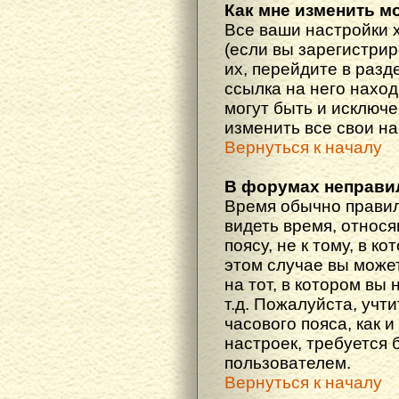
Как мне изменить м
Все ваши настройки 
(если вы зарегистри
их, перейдите в разд
ссылка на него наход
могут быть и исключе
изменить все свои н
Вернуться к началу
В форумах неправи
Время обычно правил
видеть время, относ
поясу, не к тому, в к
этом случае вы може
на тот, в котором вы 
т.д. Пожалуйста, учт
часового пояса, как 
настроек, требуется
пользователем.
Вернуться к началу