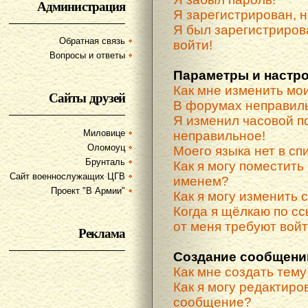
Администрация
Я зарегистрирован, н
Я был зарегистриров
Обратная связь
войти!
Вопросы и ответы
Параметры и настр
Как мне изменить мо
Сайты друзей
В форумах неправиль
Я изменил часовой по
Миловице
неправильное!
Оломоуц
Моего языка нет в спи
Брунталь
Как я могу поместить
Сайт военнослужащих ЦГВ
именем?
Проект "В Армии"
Как я могу изменить 
Когда я щёлкаю по сс
от меня требуют вой
Реклама
Создание сообщени
Как мне создать тем
Как я могу редактиро
сообщение?