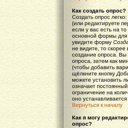
Как создать опрос?
Создать опрос легко:
(или редактируете п
если у вас есть на то
основной формы для
увидите форму
Созд
не видите, то скорее 
создание опроса. Вы
опроса, затем как ми
(чтобы добавить вари
щёлкните кнопку
Доб
можете установить л
означает постоянный
ограничение на колич
оно устанавливается
Вернуться к началу
Как я могу редакти
опрос?