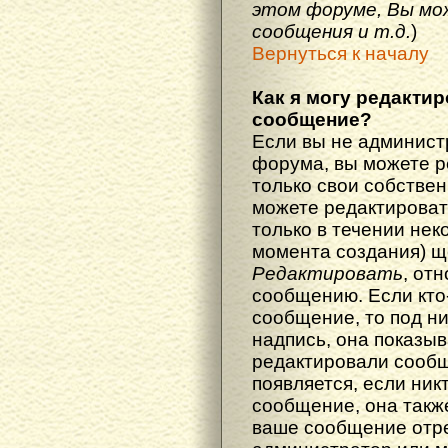
этом форуме, Вы мо
сообщения и т.д.
)
Вернуться к началу
Как я могу редакти
сообщение?
Если вы не админист
форума, вы можете р
только свои собстве
можете редактироват
только в течении нек
момента создания) щ
Редактировать
, от
сообщению. Если кто
сообщение, то под н
надпись, она показыв
редактировали сообщ
появляется, если ник
сообщение, она также
ваше сообщение отр