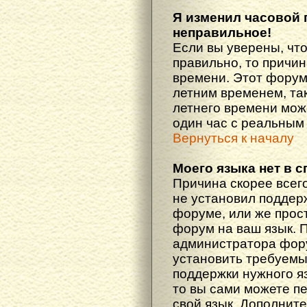
Я изменил часовой 
неправильное!
Если вы уверены, что
правильно, то причин
времени. Этот форум
летним временем, так
летнего времени мож
один час с реальным
Вернуться к началу
Моего языка нет в с
Причина скорее всего
не установил поддер
форуме, или же прост
форум на ваш язык. 
администратора фору
установить требуемы
поддержки нужного яз
то вы сами можете п
свой язык. Дополни