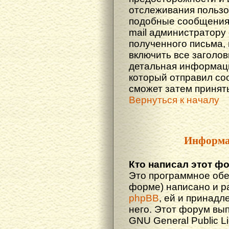
отслеживания польз
подобные сообщения.
mail администратору
полученного письма,
включить все заголов
детальная информаци
который отправил со
сможет затем принят
Вернуться к началу
Информа
Кто написал этот ф
Это программное обе
форме) написано и р
phpBB
, ей и принадл
него. Этот форум вы
GNU General Public L