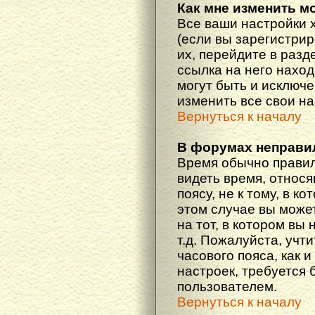
Как мне изменить м
Все ваши настройки 
(если вы зарегистри
их, перейдите в разд
ссылка на него наход
могут быть и исключе
изменить все свои н
Вернуться к началу
В форумах неправи
Время обычно правил
видеть время, относ
поясу, не к тому, в к
этом случае вы може
на тот, в котором вы 
т.д. Пожалуйста, учт
часового пояса, как 
настроек, требуется
пользователем.
Вернуться к началу