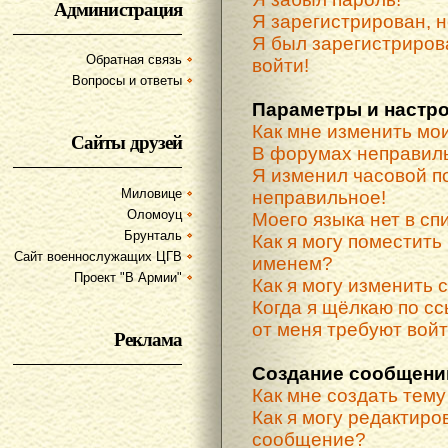
Администрация
Я зарегистрирован, н
Я был зарегистриров
Обратная связь
войти!
Вопросы и ответы
Параметры и настр
Как мне изменить мо
Сайты друзей
В форумах неправиль
Я изменил часовой по
Миловице
неправильное!
Оломоуц
Моего языка нет в спи
Брунталь
Как я могу поместить
Сайт военнослужащих ЦГВ
именем?
Проект "В Армии"
Как я могу изменить 
Когда я щёлкаю по сс
от меня требуют вой
Реклама
Создание сообщени
Как мне создать тем
Как я могу редактиро
сообщение?