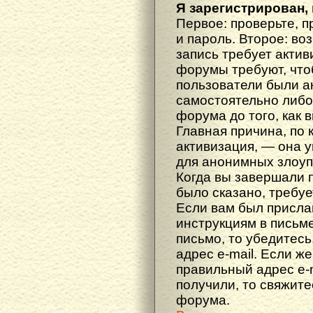
Я зарегистрирован, 
Первое: проверьте, п
и пароль. Второе: во
запись требует акти
форумы требуют, что
пользователи были а
самостоятельно либ
форума до того, как 
Главная причина, по 
активизация, — она 
для анонимных злоуп
Когда вы завершали 
было сказано, требуе
Если вам был прислан
инструкциям в письме
письмо, то убедитесь
адрес e-mail. Если ж
правильный адрес e-m
получили, то свяжит
форума.