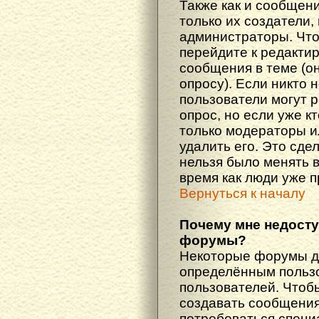
Также как и сообщени
только их создатели
администраторы. Что
перейдите к редакти
сообщения в теме (он
опросу). Если никто 
пользователи могут 
опрос, но если уже кт
только модераторы и
удалить его. Это сде
нельзя было менять в
время как люди уже 
Вернуться к началу
Почему мне недост
форумы?
Некоторые форумы д
определённым пользо
пользователей. Чтоб
создавать сообщения 
потребоваться специ