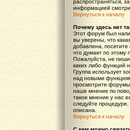
распространяться, з
информацией смотри
Вернуться к началу
Почему здесь нет т
Этот форум был напи
вы уверены, что кака
добавлена, посетите 
что думает по этому 
Пожалуйста, не пиши
каких либо функций 
Группа использует so
над новыми функциям
просмотрите форумы,
наше мнение по пово
такое мнение у нас ес
следуйте процедуре, 
описана.
Вернуться к началу
С кем можно связат