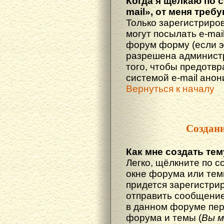
Когда я щёлкаю по 
mail», от меня треб
Только зарегистриро
могут посылать e-mai
форум форму (если 
разрешена администр
того, чтобы предотв
системой e-mail ано
Вернуться к началу
Создан
Как мне создать те
Легко, щёлкните по с
окне форума или тем
придется зарегистри
отправить сообщение
в данном форуме пер
форума и темы (
Вы м