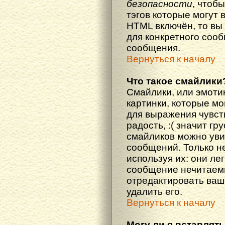
безопасности
, чтоб
тэгов которые могут 
HTML включён, то вы
для конкретного соо
сообщения.
Вернуться к началу
Что такое смайлики
Смайлики, или эмоти
картинки, которые м
для выражения чувств
радость, :( значит гр
смайликов можно уви
сообщений. Только н
используя их: они ле
сообщение нечитаем
отредактировать ваш
удалить его.
Вернуться к началу
Могу ли я вставлят