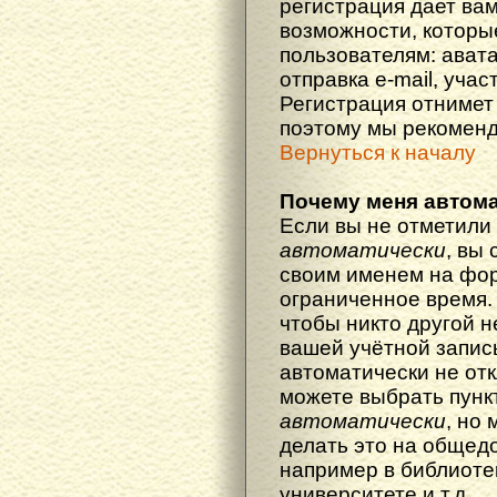
регистрация дает ва
возможности, котор
пользователям: ават
отправка e-mail, участ
Регистрация отнимет 
поэтому мы рекоменд
Вернуться к началу
Почему меня автома
Если вы не отметили
автоматически
, вы
своим именем на фор
ограниченное время. 
чтобы никто другой н
вашей учётной запись
автоматически не от
можете выбрать пунк
автоматически
, но
делать это на общед
например в библиоте
университете и т.д.