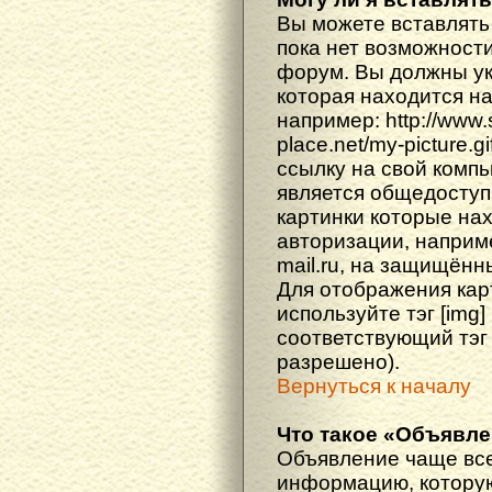
Вы можете вставлять
пока нет возможности
форум. Вы должны ука
которая находится н
например: http://www
place.net/my-picture.g
ссылку на свой компь
является общедоступ
картинки которые на
авторизации, наприм
mail.ru, на защищённ
Для отображения кар
используйте тэг [img
соответствующий тэг
разрешено).
Вернуться к началу
Что такое «Объявл
Объявление чаще вс
информацию, которую