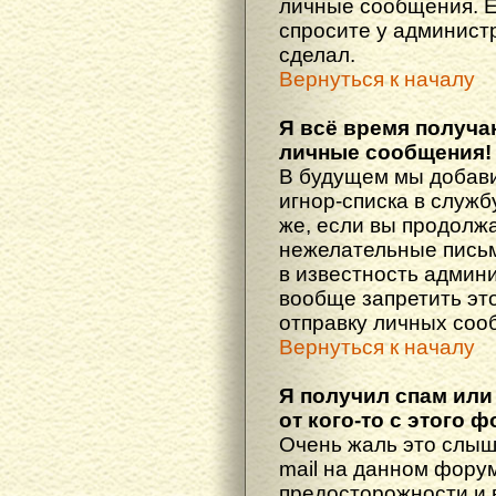
личные сообщения. Е
спросите у администр
сделал.
Вернуться к началу
Я всё время получ
личные сообщения!
В будущем мы добав
игнор-списка в служ
же, если вы продолж
нежелательные письма
в известность админ
вообще запретить эт
отправку личных соо
Вернуться к началу
Я получил спам или
от кого-то с этого 
Очень жаль это слыш
mail на данном фору
предосторожности и