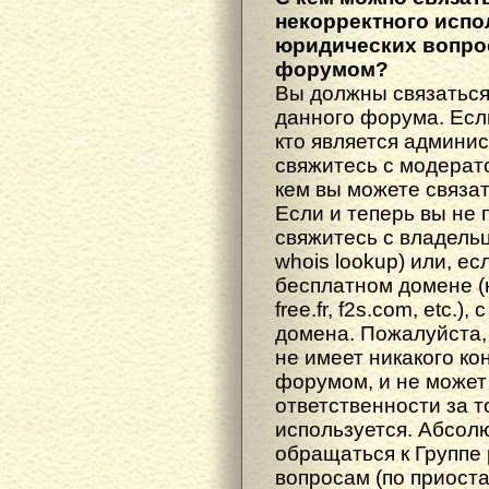
некорректного испо
юридических вопрос
форумом?
Вы должны связаться
данного форума. Есл
кто является админис
свяжитесь с модерато
кем вы можете связат
Если и теперь вы не 
свяжитесь с владель
whois lookup) или, е
бесплатном домене (н
free.fr, f2s.com, etc.
домена. Пожалуйста, 
не имеет никакого к
форумом, и не может
ответственности за т
используется. Абсол
обращаться к Группе
вопросам (по приост