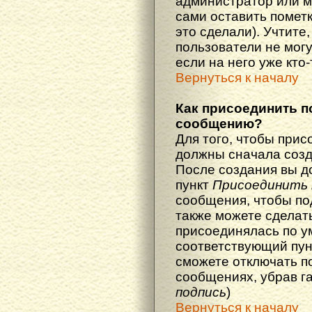
администратор или м
сами оставить пометк
это сделали). Учтите
пользователи не мог
если на него уже кто-
Вернуться к началу
Как присоединить п
сообщению?
Для того, чтобы прис
должны сначала созд
После создания вы д
пункт
Присоединить 
сообщения, чтобы по
также можете сделат
присоединялась по у
соответствующий пун
сможете отключать п
сообщениях, убрав г
подпись
)
Вернуться к началу