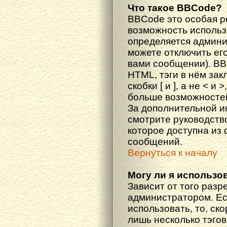
Что такое BBCode?
BBCode это особая 
возможность исполь
определяется админи
можете отключить ег
вами сообщении). BB
HTML, тэги в нём за
скобки [ и ], а не < и
больше возможностей
За дополнительной 
смотрите руководств
которое доступна из
сообщений.
Вернуться к началу
Могу ли я использо
Зависит от того разр
администратором. Ес
использовать, то, ско
лишь несколько тэгов