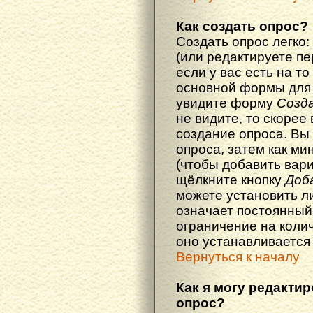
Как создать опрос?
Создать опрос легко:
(или редактируете п
если у вас есть на то
основной формы для
увидите форму
Созд
не видите, то скорее 
создание опроса. Вы
опроса, затем как ми
(чтобы добавить вари
щёлкните кнопку
Доб
можете установить л
означает постоянный
ограничение на колич
оно устанавливается
Вернуться к началу
Как я могу редакти
опрос?