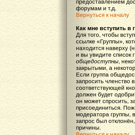
предоставлением дос
форумам и т.д.
Вернуться к началу
Как мне вступить в 
Для того, чтобы вступ
ссылке «Группы», кот
находится наверху (н
и вы увидите список 
общедоступны
, нек
закрытыми, а некото
Если группа общедос
запросить членство в
соответствующей кно
должен будет одобрит
он может спросить, з
присоединиться. Пож
модератора группы, 
запрос был отклонён,
причины.
Вернуться к началу