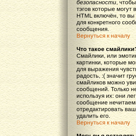
безопасности
, чтоб
тэгов которые могут 
HTML включён, то вы
для конкретного соо
сообщения.
Вернуться к началу
Что такое смайлики
Смайлики, или эмоти
картинки, которые м
для выражения чувств
радость, :( значит гр
смайликов можно уви
сообщений. Только н
используя их: они ле
сообщение нечитаем
отредактировать ваш
удалить его.
Вернуться к началу
Могу ли я вставлят