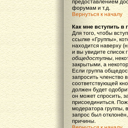
предоставлением дос
форумам и т.д.
Вернуться к началу
Как мне вступить в 
Для того, чтобы вступ
ссылке «Группы», кот
находится наверху (н
и вы увидите список 
общедоступны
, нек
закрытыми, а некото
Если группа общедос
запросить членство в
соответствующей кно
должен будет одобрит
он может спросить, з
присоединиться. Пож
модератора группы, 
запрос был отклонён,
причины.
Вернуться к началу