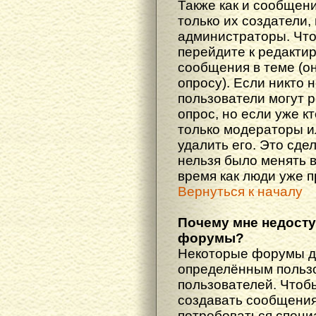
Также как и сообщени
только их создатели
администраторы. Что
перейдите к редакти
сообщения в теме (он
опросу). Если никто 
пользователи могут 
опрос, но если уже кт
только модераторы и
удалить его. Это сде
нельзя было менять в
время как люди уже 
Вернуться к началу
Почему мне недост
форумы?
Некоторые форумы д
определённым пользо
пользователей. Чтоб
создавать сообщения 
потребоваться специ