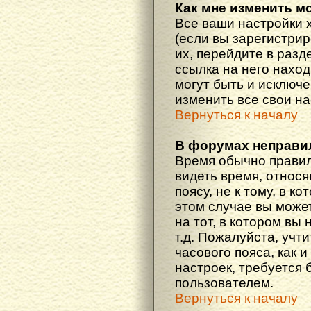
Как мне изменить м
Все ваши настройки 
(если вы зарегистри
их, перейдите в разд
ссылка на него наход
могут быть и исключе
изменить все свои н
Вернуться к началу
В форумах неправи
Время обычно правил
видеть время, относ
поясу, не к тому, в к
этом случае вы може
на тот, в котором вы 
т.д. Пожалуйста, учт
часового пояса, как 
настроек, требуется
пользователем.
Вернуться к началу