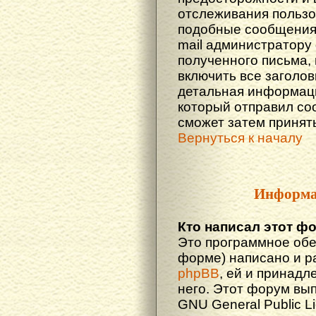
отслеживания польз
подобные сообщения.
mail администратору
полученного письма,
включить все заголов
детальная информаци
который отправил со
сможет затем принят
Вернуться к началу
Информа
Кто написал этот ф
Это программное обе
форме) написано и р
phpBB
, ей и принадл
него. Этот форум вы
GNU General Public L