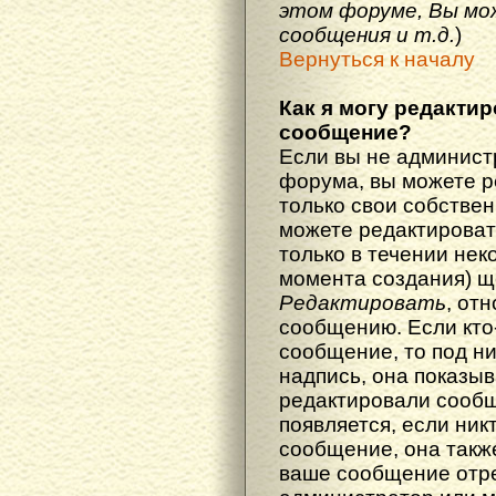
этом форуме, Вы мо
сообщения и т.д.
)
Вернуться к началу
Как я могу редакти
сообщение?
Если вы не админист
форума, вы можете р
только свои собстве
можете редактироват
только в течении нек
момента создания) щ
Редактировать
, от
сообщению. Если кто
сообщение, то под н
надпись, она показыв
редактировали сообщ
появляется, если ник
сообщение, она также
ваше сообщение отр