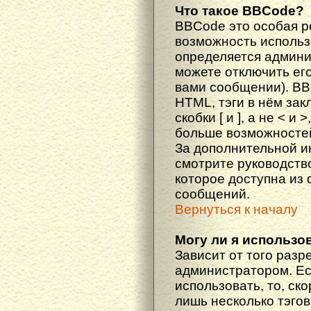
Что такое BBCode?
BBCode это особая 
возможность исполь
определяется админи
можете отключить ег
вами сообщении). BB
HTML, тэги в нём за
скобки [ и ], а не < и
больше возможностей
За дополнительной 
смотрите руководств
которое доступна из
сообщений.
Вернуться к началу
Могу ли я использо
Зависит от того разр
администратором. Ес
использовать, то, ско
лишь несколько тэгов