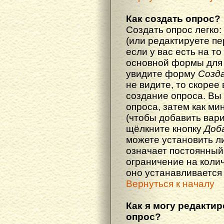
Как создать опрос?
Создать опрос легко:
(или редактируете п
если у вас есть на то
основной формы для
увидите форму
Созд
не видите, то скорее 
создание опроса. Вы
опроса, затем как ми
(чтобы добавить вари
щёлкните кнопку
Доб
можете установить л
означает постоянный
ограничение на колич
оно устанавливается
Вернуться к началу
Как я могу редакти
опрос?