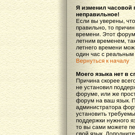
Я изменил часовой 
неправильное!
Если вы уверены, что
правильно, то причин
времени. Этот форум
летним временем, так
летнего времени мож
один час с реальным
Вернуться к началу
Моего языка нет в с
Причина скорее всего
не установил поддер
форуме, или же прост
форум на ваш язык. 
администратора фору
установить требуемы
поддержки нужного яз
то вы сами можете п
свой язык. Дополни