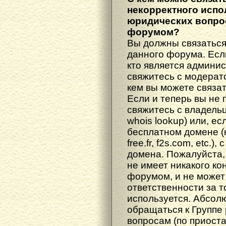
некорректного испо
юридических вопрос
форумом?
Вы должны связаться
данного форума. Есл
кто является админис
свяжитесь с модерато
кем вы можете связат
Если и теперь вы не 
свяжитесь с владель
whois lookup) или, е
бесплатном домене (н
free.fr, f2s.com, etc.
домена. Пожалуйста, 
не имеет никакого к
форумом, и не может
ответственности за т
используется. Абсол
обращаться к Группе
вопросам (по приост