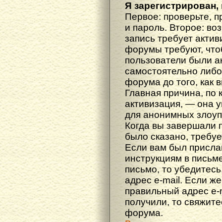
Я зарегистрирован, 
Первое: проверьте, п
и пароль. Второе: во
запись требует акти
форумы требуют, что
пользователи были а
самостоятельно либ
форума до того, как 
Главная причина, по 
активизация, — она 
для анонимных злоуп
Когда вы завершали 
было сказано, требуе
Если вам был прислан
инструкциям в письме
письмо, то убедитесь
адрес e-mail. Если ж
правильный адрес e-m
получили, то свяжит
форума.