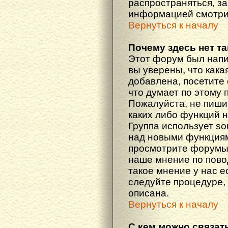
распространяться, з
информацией смотри
Вернуться к началу
Почему здесь нет т
Этот форум был напи
вы уверены, что кака
добавлена, посетите 
что думает по этому 
Пожалуйста, не пиши
каких либо функций 
Группа использует so
над новыми функциям
просмотрите форумы,
наше мнение по пово
такое мнение у нас ес
следуйте процедуре, 
описана.
Вернуться к началу
С кем можно связат