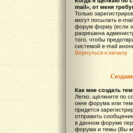
Когда я щёлкаю по 
mail», от меня треб
Только зарегистриро
могут посылать e-mai
форум форму (если 
разрешена администр
того, чтобы предотв
системой e-mail ано
Вернуться к началу
Создан
Как мне создать те
Легко, щёлкните по с
окне форума или тем
придется зарегистри
отправить сообщение
в данном форуме пер
форума и темы (
Вы м