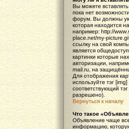
Вы можете вставлять
пока нет возможности
форум. Вы должны ука
которая находится н
например: http://www
place.net/my-picture.g
ссылку на свой компь
является общедоступ
картинки которые на
авторизации, наприм
mail.ru, на защищённ
Для отображения кар
используйте тэг [img
соответствующий тэг
разрешено).
Вернуться к началу
Что такое «Объявл
Объявление чаще вс
информацию, которую