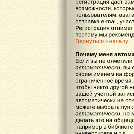
регистрация дает ва
возможности, котор
пользователям: ават
отправка e-mail, участ
Регистрация отнимет 
поэтому мы рекоменд
Вернуться к началу
Почему меня автома
Если вы не отметили
автоматически
, вы
своим именем на фор
ограниченное время. 
чтобы никто другой н
вашей учётной запись
автоматически не от
можете выбрать пунк
автоматически
, но
делать это на общед
например в библиоте
университете и т.д.