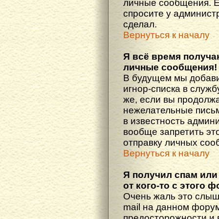
личные сообщения. Е
спросите у администр
сделал.
Вернуться к началу
Я всё время получ
личные сообщения!
В будущем мы добав
игнор-списка в служ
же, если вы продолж
нежелательные письма
в известность админ
вообще запретить эт
отправку личных соо
Вернуться к началу
Я получил спам или
от кого-то с этого 
Очень жаль это слыш
mail на данном фору
предосторожности и