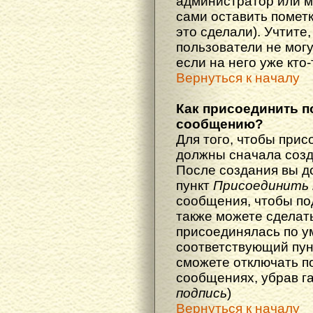
администратор или м
сами оставить пометк
это сделали). Учтите
пользователи не мог
если на него уже кто-
Вернуться к началу
Как присоединить п
сообщению?
Для того, чтобы прис
должны сначала созд
После создания вы д
пункт
Присоединить 
сообщения, чтобы по
также можете сделат
присоединялась по у
соответствующий пун
сможете отключать п
сообщениях, убрав г
подпись
)
Вернуться к началу