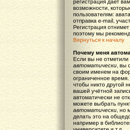
регистрация дает ва
возможности, котор
пользователям: ават
отправка e-mail, участ
Регистрация отнимет 
поэтому мы рекоменд
Вернуться к началу
Почему меня автома
Если вы не отметили
автоматически
, вы
своим именем на фор
ограниченное время. 
чтобы никто другой н
вашей учётной запись
автоматически не от
можете выбрать пунк
автоматически
, но
делать это на общед
например в библиоте
университете и т.д.