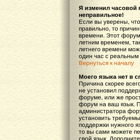
Я изменил часовой 
неправильное!
Если вы уверены, что
правильно, то причин
времени. Этот форум
летним временем, так
летнего времени мож
один час с реальным
Вернуться к началу
Моего языка нет в с
Причина скорее всего
не установил поддер
форуме, или же прост
форум на ваш язык. 
администратора фору
установить требуемы
поддержки нужного яз
то вы сами можете п
свой язык. Дополни