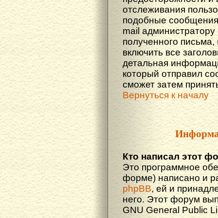
отслеживания польз
подобные сообщения.
mail администратору
полученного письма,
включить все заголов
детальная информаци
который отправил со
сможет затем принят
Вернуться к началу
Информа
Кто написал этот ф
Это программное обе
форме) написано и р
phpBB
, ей и принадл
него. Этот форум вы
GNU General Public L