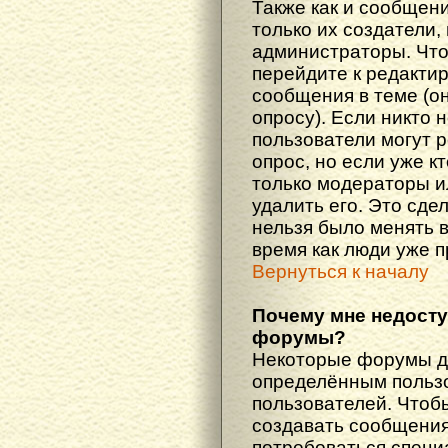
Также как и сообщени
только их создатели
администраторы. Что
перейдите к редакти
сообщения в теме (он
опросу). Если никто 
пользователи могут 
опрос, но если уже кт
только модераторы и
удалить его. Это сде
нельзя было менять в
время как люди уже 
Вернуться к началу
Почему мне недост
форумы?
Некоторые форумы д
определённым пользо
пользователей. Чтоб
создавать сообщения 
потребоваться специ