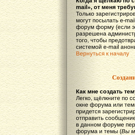
Когда я щёлкаю по 
mail», от меня треб
Только зарегистриро
могут посылать e-mai
форум форму (если 
разрешена администр
того, чтобы предотв
системой e-mail ано
Вернуться к началу
Создан
Как мне создать те
Легко, щёлкните по с
окне форума или тем
придется зарегистри
отправить сообщение
в данном форуме пер
форума и темы (
Вы м