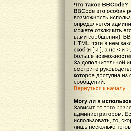
Что такое BBCode?
BBCode это особая 
возможность исполь
определяется админи
можете отключить ег
вами сообщении). BB
HTML, тэги в нём за
скобки [ и ], а не < и
больше возможностей
За дополнительной 
смотрите руководств
которое доступна из
сообщений.
Вернуться к началу
Могу ли я использо
Зависит от того разр
администратором. Ес
использовать, то, ско
лишь несколько тэгов