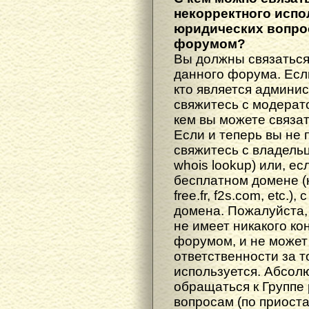
некорректного испо
юридических вопрос
форумом?
Вы должны связаться
данного форума. Есл
кто является админис
свяжитесь с модерато
кем вы можете связат
Если и теперь вы не 
свяжитесь с владель
whois lookup) или, е
бесплатном домене (н
free.fr, f2s.com, etc.
домена. Пожалуйста, 
не имеет никакого к
форумом, и не может
ответственности за т
используется. Абсол
обращаться к Группе
вопросам (по приост