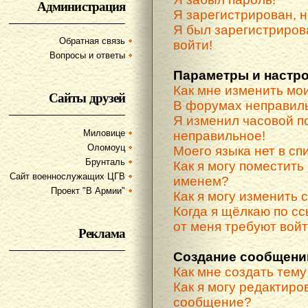
Администрация
Я зарегистрирован, н
Я был зарегистриров
Обратная связь
войти!
Вопросы и ответы
Параметры и настр
Как мне изменить мо
Сайты друзей
В форумах неправиль
Я изменил часовой по
Миловице
неправильное!
Оломоуц
Моего языка нет в спи
Брунталь
Как я могу поместить
Сайт военнослужащих ЦГВ
именем?
Проект "В Армии"
Как я могу изменить 
Когда я щёлкаю по сс
от меня требуют вой
Реклама
Создание сообщени
Как мне создать тем
Как я могу редактиро
сообщение?