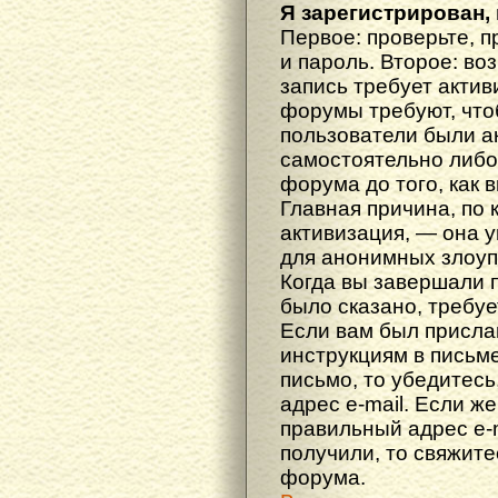
Я зарегистрирован, 
Первое: проверьте, п
и пароль. Второе: во
запись требует акти
форумы требуют, что
пользователи были а
самостоятельно либ
форума до того, как 
Главная причина, по 
активизация, — она 
для анонимных злоуп
Когда вы завершали 
было сказано, требуе
Если вам был прислан
инструкциям в письме
письмо, то убедитесь
адрес e-mail. Если ж
правильный адрес e-m
получили, то свяжит
форума.