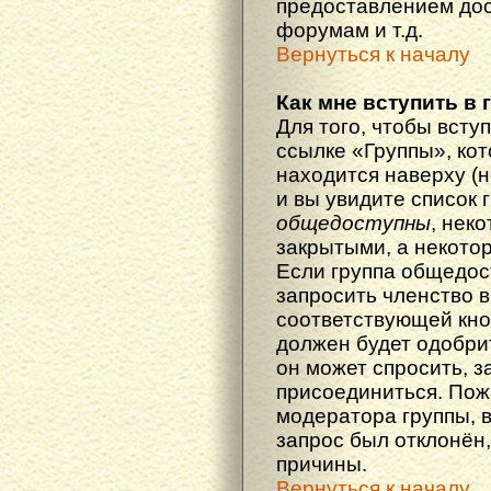
предоставлением дос
форумам и т.д.
Вернуться к началу
Как мне вступить в 
Для того, чтобы вступ
ссылке «Группы», кот
находится наверху (н
и вы увидите список 
общедоступны
, нек
закрытыми, а некото
Если группа общедос
запросить членство в
соответствующей кно
должен будет одобрит
он может спросить, з
присоединиться. Пож
модератора группы, 
запрос был отклонён,
причины.
Вернуться к началу