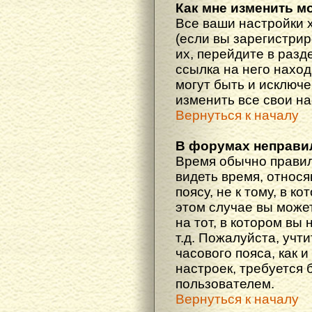
Как мне изменить м
Все ваши настройки 
(если вы зарегистри
их, перейдите в разд
ссылка на него наход
могут быть и исключе
изменить все свои н
Вернуться к началу
В форумах неправи
Время обычно правил
видеть время, относ
поясу, не к тому, в к
этом случае вы може
на тот, в котором вы 
т.д. Пожалуйста, учт
часового пояса, как 
настроек, требуется
пользователем.
Вернуться к началу