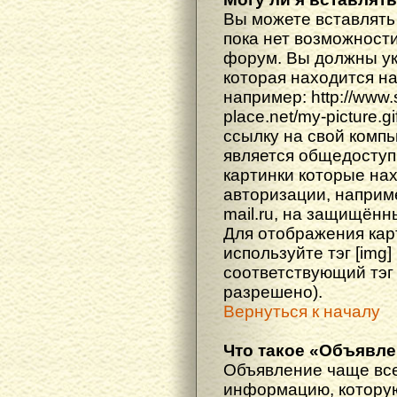
Вы можете вставлять
пока нет возможности
форум. Вы должны ука
которая находится н
например: http://www
place.net/my-picture.g
ссылку на свой компь
является общедоступ
картинки которые на
авторизации, наприм
mail.ru, на защищённ
Для отображения кар
используйте тэг [img
соответствующий тэг
разрешено).
Вернуться к началу
Что такое «Объявл
Объявление чаще вс
информацию, которую