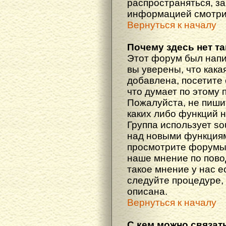
распространяться, з
информацией смотри
Вернуться к началу
Почему здесь нет т
Этот форум был напи
вы уверены, что кака
добавлена, посетите 
что думает по этому 
Пожалуйста, не пиши
каких либо функций 
Группа использует so
над новыми функциям
просмотрите форумы,
наше мнение по пово
такое мнение у нас ес
следуйте процедуре, 
описана.
Вернуться к началу
С кем можно связат