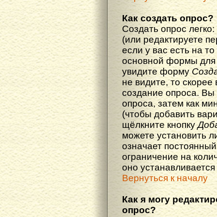
Как создать опрос?
Создать опрос легко:
(или редактируете п
если у вас есть на то
основной формы для
увидите форму
Созд
не видите, то скорее 
создание опроса. Вы
опроса, затем как ми
(чтобы добавить вари
щёлкните кнопку
Доб
можете установить л
означает постоянный
ограничение на колич
оно устанавливается
Вернуться к началу
Как я могу редакти
опрос?