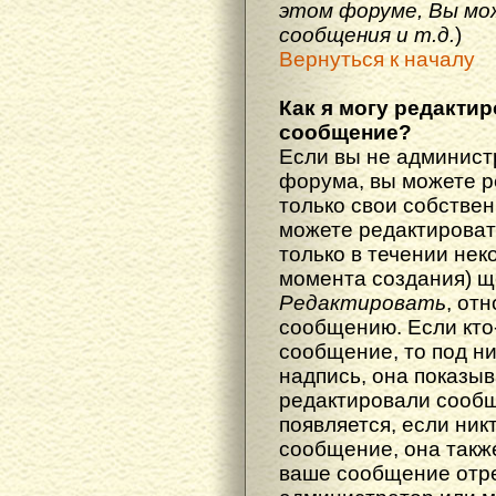
этом форуме, Вы мо
сообщения и т.д.
)
Вернуться к началу
Как я могу редакти
сообщение?
Если вы не админист
форума, вы можете р
только свои собстве
можете редактироват
только в течении нек
момента создания) щ
Редактировать
, от
сообщению. Если кто
сообщение, то под н
надпись, она показыв
редактировали сообщ
появляется, если ник
сообщение, она также
ваше сообщение отр