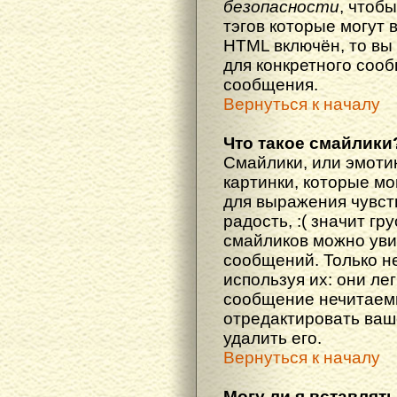
безопасности
, чтоб
тэгов которые могут 
HTML включён, то вы
для конкретного соо
сообщения.
Вернуться к началу
Что такое смайлики
Смайлики, или эмоти
картинки, которые м
для выражения чувств
радость, :( значит гр
смайликов можно уви
сообщений. Только н
используя их: они ле
сообщение нечитаем
отредактировать ваш
удалить его.
Вернуться к началу
Могу ли я вставлят