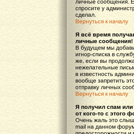
личные сообщения. Е
спросите у администр
сделал.
Вернуться к началу
Я всё время получ
личные сообщения!
В будущем мы добав
игнор-списка в служ
же, если вы продолж
нежелательные письма
в известность админ
вообще запретить эт
отправку личных соо
Вернуться к началу
Я получил спам или
от кого-то с этого 
Очень жаль это слыш
mail на данном фору
предосторожности и