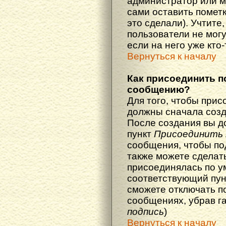
администратор или м
сами оставить пометк
это сделали). Учтите
пользователи не мог
если на него уже кто-
Вернуться к началу
Как присоединить п
сообщению?
Для того, чтобы прис
должны сначала созд
После создания вы д
пункт
Присоединить 
сообщения, чтобы по
также можете сделат
присоединялась по у
соответствующий пун
сможете отключать п
сообщениях, убрав г
подпись
)
Вернуться к началу