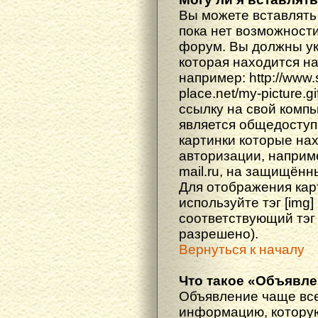
Вы можете вставлять
пока нет возможности
форум. Вы должны ука
которая находится н
например: http://www
place.net/my-picture.g
ссылку на свой компь
является общедоступ
картинки которые на
авторизации, наприм
mail.ru, на защищённ
Для отображения кар
используйте тэг [img
соответствующий тэг
разрешено).
Вернуться к началу
Что такое «Объявл
Объявление чаще вс
информацию, которую