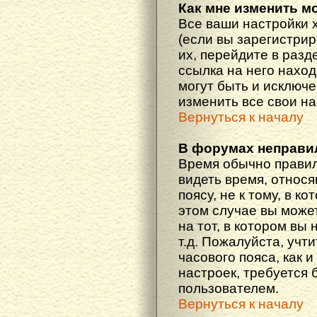
Как мне изменить м
Все ваши настройки 
(если вы зарегистри
их, перейдите в разд
ссылка на него наход
могут быть и исключе
изменить все свои н
Вернуться к началу
В форумах неправи
Время обычно правил
видеть время, относ
поясу, не к тому, в к
этом случае вы може
на тот, в котором вы 
т.д. Пожалуйста, учт
часового пояса, как 
настроек, требуется
пользователем.
Вернуться к началу