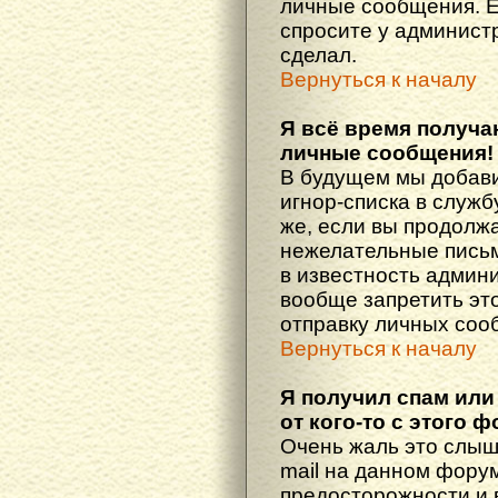
личные сообщения. Е
спросите у администр
сделал.
Вернуться к началу
Я всё время получ
личные сообщения!
В будущем мы добав
игнор-списка в служ
же, если вы продолж
нежелательные письма
в известность админ
вообще запретить эт
отправку личных соо
Вернуться к началу
Я получил спам или
от кого-то с этого 
Очень жаль это слыш
mail на данном фору
предосторожности и