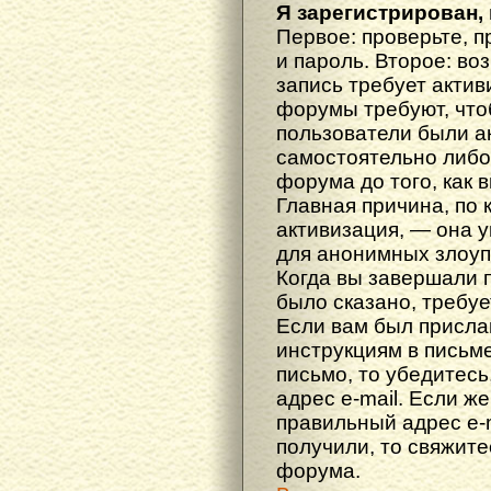
Я зарегистрирован, 
Первое: проверьте, п
и пароль. Второе: во
запись требует акти
форумы требуют, что
пользователи были а
самостоятельно либ
форума до того, как 
Главная причина, по 
активизация, — она 
для анонимных злоуп
Когда вы завершали 
было сказано, требуе
Если вам был прислан
инструкциям в письме
письмо, то убедитесь
адрес e-mail. Если ж
правильный адрес e-m
получили, то свяжит
форума.