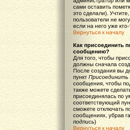
администратор или м
сами оставить пометк
это сделали). Учтите
пользователи не мог
если на него уже кто-
Вернуться к началу
Как присоединить п
сообщению?
Для того, чтобы прис
должны сначала созд
После создания вы д
пункт
Присоединить 
сообщения, чтобы по
также можете сделат
присоединялась по у
соответствующий пун
сможете отключать п
сообщениях, убрав г
подпись
)
Вернуться к началу