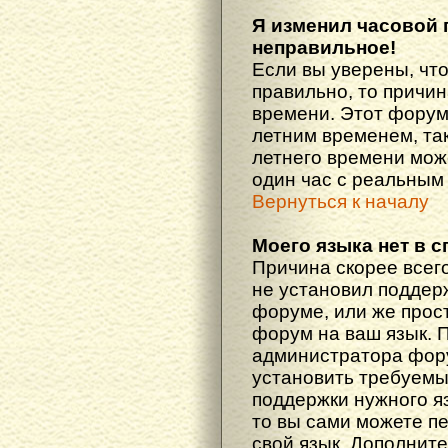
Я изменил часовой 
неправильное!
Если вы уверены, что
правильно, то причин
времени. Этот форум
летним временем, так
летнего времени мож
один час с реальным
Вернуться к началу
Моего языка нет в с
Причина скорее всего
не установил поддер
форуме, или же прост
форум на ваш язык. 
администратора фору
установить требуемы
поддержки нужного яз
то вы сами можете п
свой язык. Дополни