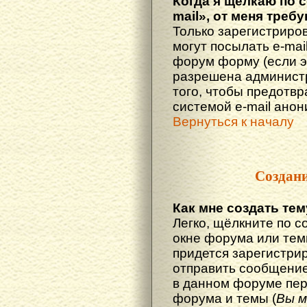
Когда я щёлкаю по 
mail», от меня треб
Только зарегистриро
могут посылать e-mai
форум форму (если 
разрешена администр
того, чтобы предотв
системой e-mail ано
Вернуться к началу
Создан
Как мне создать те
Легко, щёлкните по с
окне форума или тем
придется зарегистри
отправить сообщение
в данном форуме пер
форума и темы (
Вы м