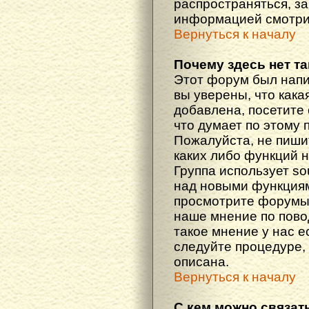
распространяться, з
информацией смотри
Вернуться к началу
Почему здесь нет т
Этот форум был напи
вы уверены, что кака
добавлена, посетите 
что думает по этому 
Пожалуйста, не пиши
каких либо функций 
Группа использует so
над новыми функциям
просмотрите форумы,
наше мнение по пово
такое мнение у нас ес
следуйте процедуре, 
описана.
Вернуться к началу
С кем можно связат