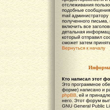
отслеживания польз
подобные сообщения.
mail администратору
полученного письма,
включить все заголов
детальная информаци
который отправил со
сможет затем принят
Вернуться к началу
Информа
Кто написал этот ф
Это программное обе
форме) написано и р
phpBB
, ей и принадл
него. Этот форум вы
GNU General Public L