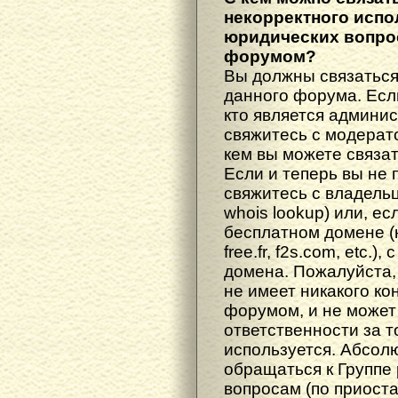
некорректного испо
юридических вопрос
форумом?
Вы должны связаться
данного форума. Есл
кто является админис
свяжитесь с модерато
кем вы можете связат
Если и теперь вы не 
свяжитесь с владель
whois lookup) или, е
бесплатном домене (н
free.fr, f2s.com, etc.
домена. Пожалуйста, 
не имеет никакого к
форумом, и не может
ответственности за т
используется. Абсол
обращаться к Группе
вопросам (по приост