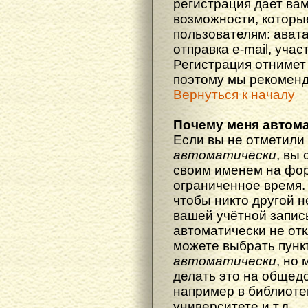
регистрация дает ва
возможности, котор
пользователям: ават
отправка e-mail, участ
Регистрация отнимет 
поэтому мы рекоменд
Вернуться к началу
Почему меня автома
Если вы не отметили
автоматически
, вы
своим именем на фор
ограниченное время. 
чтобы никто другой н
вашей учётной запись
автоматически не от
можете выбрать пунк
автоматически
, но
делать это на общед
например в библиоте
университете и т.д.