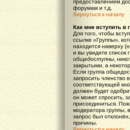
предоставлением дос
форумам и т.д.
Вернуться к началу
Как мне вступить в 
Для того, чтобы вступ
ссылке «Группы», кот
находится наверху (н
и вы увидите список 
общедоступны
, нек
закрытыми, а некото
Если группа общедос
запросить членство в
соответствующей кно
должен будет одобрит
он может спросить, з
присоединиться. Пож
модератора группы, 
запрос был отклонён,
причины.
Вернуться к началу