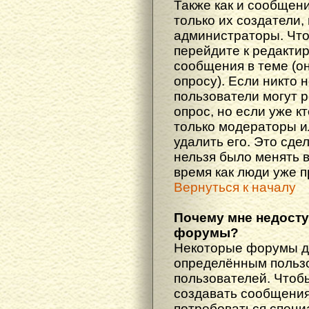
Также как и сообщени
только их создатели
администраторы. Что
перейдите к редакти
сообщения в теме (он
опросу). Если никто 
пользователи могут 
опрос, но если уже кт
только модераторы и
удалить его. Это сде
нельзя было менять в
время как люди уже 
Вернуться к началу
Почему мне недост
форумы?
Некоторые форумы д
определённым пользо
пользователей. Чтоб
создавать сообщения 
потребоваться специ