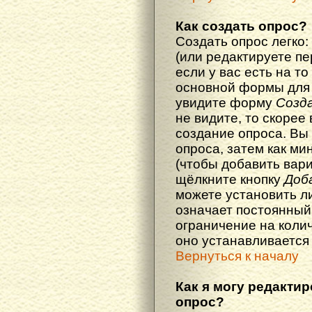
Как создать опрос?
Создать опрос легко:
(или редактируете п
если у вас есть на то
основной формы для
увидите форму
Созд
не видите, то скорее 
создание опроса. Вы
опроса, затем как ми
(чтобы добавить вари
щёлкните кнопку
Доб
можете установить л
означает постоянный
ограничение на колич
оно устанавливается
Вернуться к началу
Как я могу редакти
опрос?