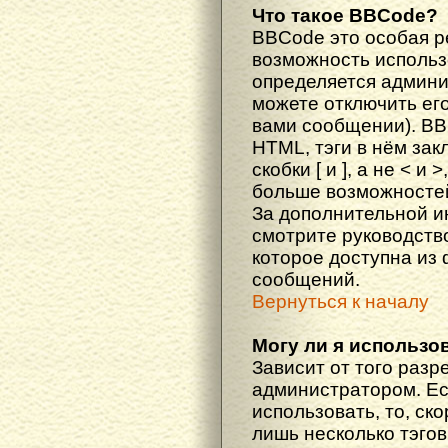
Что такое BBCode?
BBCode это особая 
возможность исполь
определяется админи
можете отключить ег
вами сообщении). BB
HTML, тэги в нём за
скобки [ и ], а не < и
больше возможностей
За дополнительной 
смотрите руководств
которое доступна из
сообщений.
Вернуться к началу
Могу ли я использо
Зависит от того разр
администратором. Ес
использовать, то, ско
лишь несколько тэгов