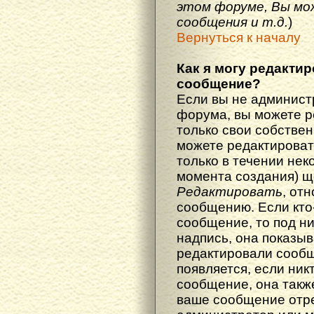
этом форуме, Вы мо
сообщения и т.д.
)
Вернуться к началу
Как я могу редакти
сообщение?
Если вы не админист
форума, вы можете р
только свои собстве
можете редактироват
только в течении нек
момента создания) щ
Редактировать
, от
сообщению. Если кто
сообщение, то под н
надпись, она показыв
редактировали сообщ
появляется, если ник
сообщение, она также
ваше сообщение отр