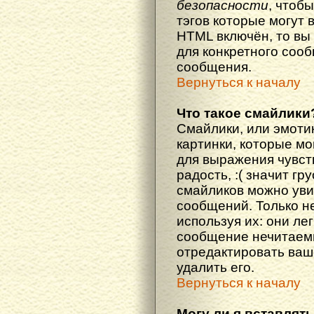
безопасности
, чтоб
тэгов которые могут 
HTML включён, то вы
для конкретного соо
сообщения.
Вернуться к началу
Что такое смайлики
Смайлики, или эмоти
картинки, которые м
для выражения чувств
радость, :( значит гр
смайликов можно уви
сообщений. Только н
используя их: они ле
сообщение нечитаем
отредактировать ваш
удалить его.
Вернуться к началу
Могу ли я вставлят