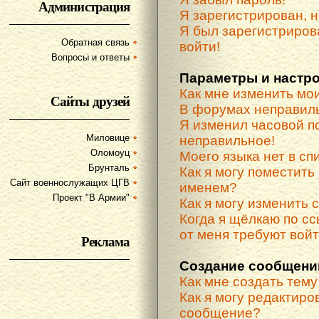
Администрация
Я зарегистрирован, н
Я был зарегистриров
Обратная связь
войти!
Вопросы и ответы
Параметры и настр
Как мне изменить мо
Сайты друзей
В форумах неправиль
Я изменил часовой по
Миловице
неправильное!
Оломоуц
Моего языка нет в спи
Брунталь
Как я могу поместить
Сайт военнослужащих ЦГВ
именем?
Проект "В Армии"
Как я могу изменить 
Когда я щёлкаю по сс
от меня требуют вой
Реклама
Создание сообщени
Как мне создать тем
Как я могу редактиро
сообщение?